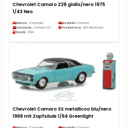
Chevrolet Camaro Z28 giallo/nero 1975
1/43 Neo
Marca :
Chevrolet
Modello :
Camaro
Versione :
Camaro ZL1
Produttore :
M2 Machines
Scala :
1/64
Chevrolet Camaro SS metallicoo blu/nero
1968 mit Zapfsäule 1/64 Greenlight
Marca :
Chevrolet
Modello :
Camaro