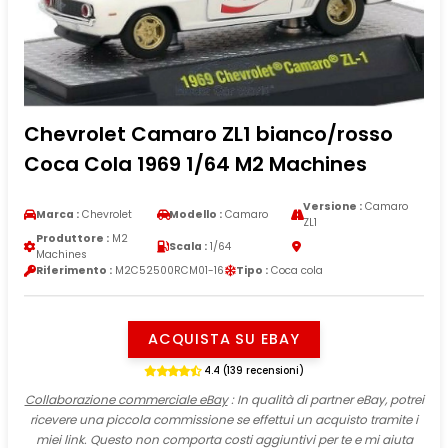
Chevrolet Camaro ZL1 bianco/rosso
Coca Cola 1969 1/64 M2 Machines
Versione :
Camaro
Marca :
Chevrolet
Modello :
Camaro
ZL1
Produttore :
M2
Scala :
1/64
Machines
Riferimento :
M2C52500RCM01-16
Tipo :
Coca cola
ACQUISTA SU EBAY
4.4 (139 recensioni)
Collaborazione commerciale eBay
: In qualità di partner eBay, potrei
ricevere una piccola commissione se effettui un acquisto tramite i
miei link. Questo non comporta costi aggiuntivi per te e mi aiuta