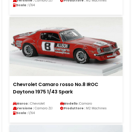
Versione :
Camaro ZL1
Produttore :
M2 Machines
Scala :
1/64
Chevrolet Camaro rosso No.8 IROC
Daytona 1975 1/43 Spark
Marca :
Chevrolet
Modello :
Camaro
Versione :
Camaro ZL1
Produttore :
M2 Machines
Scala :
1/64