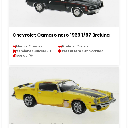
Chevrolet Camaro nero 1969 1/87 Brekina
Marca :
Chevrolet
Modello :
Camaro
Versione :
Camaro ZL1
Produttore :
M2 Machines
Scala :
1/64