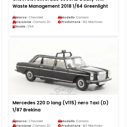
Waste Management 2018 1/64 Greenlight
Marca :
Chevrolet
Modello :
Camaro
Versione :
Camaro ZL1
Produttore :
M2 Machines
Scala :
1/64
Mercedes 220 D lang (V115) nero Taxi (D)
1/87 Brekina
Marca :
Chevrolet
Modello :
Camaro
Versione :
Camaro ZL1
Produttore :
M2 Machines