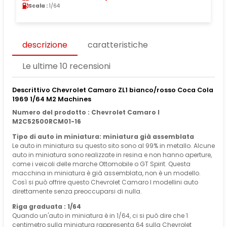
Scala :
1/64
descrizione
caratteristiche
Le ultime 10 recensioni
Descrittivo Chevrolet Camaro ZL1 bianco/rosso Coca Cola
1969 1/64 M2 Machines
Numero del prodotto : Chevrolet Camaro I
M2C52500RCM01-16
Tipo di auto in miniatura: miniatura già assemblata
Le auto in miniatura su questo sito sono al 99% in metallo. Alcune
auto in miniatura sono realizzate in resina e non hanno aperture,
come i veicoli delle marche Ottomobile o GT Spirit. Questa
macchina in miniatura è già assemblata, non è un modello.
Così si può offrire questo Chevrolet Camaro I modellini auto
direttamente senza preoccuparsi di nulla.
Riga graduata : 1/64
Quando un'auto in miniatura è in 1/64, ci si può dire che 1
centimetro sulla miniatura rappresenta 64 sulla Chevrolet