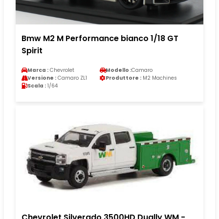
Bmw M2 M Performance bianco 1/18 GT
Spirit
Marca :
Chevrolet
Modello :
Camaro
Versione :
Camaro ZL1
Produttore :
M2 Machines
Scala :
1/64
Chevrolet Silverado 3500HD Dually WM -