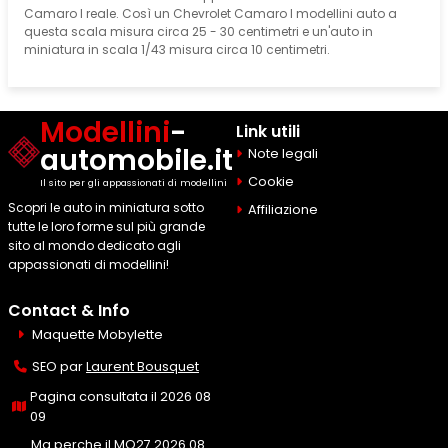
Camaro I reale. Così un Chevrolet Camaro I modellini auto a
questa scala misura circa 25 - 30 centimetri e un'auto in
miniatura in scala 1/43 misura circa 10 centimetri.
Modellini
-
Link utili
automobile.it
Note legali
Cookie
Il sito per gli appassionati di modellini
Scopri le auto in miniatura sotto
Affiliazione
tutte le loro forme sul più grande
sito al mondo dedicato agli
appassionati di modellini!
Contact & Info
Maquette Mobylette
SEO par
Laurent Bousquet
Pagina consultata il 2026 08
09
Ma perche il MQ27 2026 08