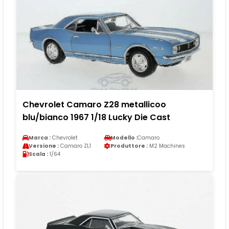
Chevrolet Camaro Z28 metallicoo
blu/bianco 1967 1/18 Lucky Die Cast
Marca :
Chevrolet
Modello :
Camaro
Versione :
Camaro ZL1
Produttore :
M2 Machines
Scala :
1/64