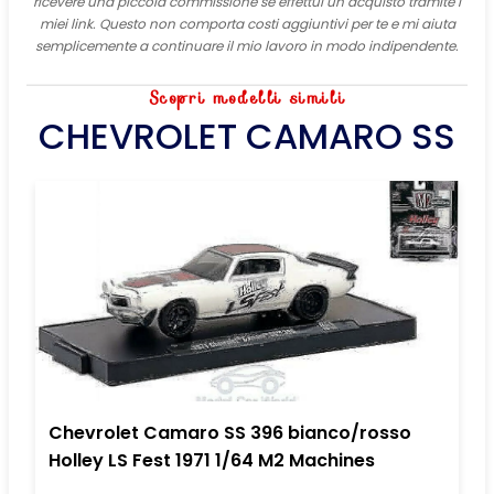
ricevere una piccola commissione se effettui un acquisto tramite i
miei link. Questo non comporta costi aggiuntivi per te e mi aiuta
semplicemente a continuare il mio lavoro in modo indipendente.
Scopri modelli simili
CHEVROLET CAMARO SS
Chevrolet Camaro SS 396 bianco/rosso
Holley LS Fest 1971 1/64 M2 Machines