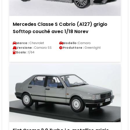
Mercedes Classe S Cabrio (A127) grigio
Softtop couché avec 1/18 Norev
Marca :
Chevrolet
Modello :
Camaro
Versione :
Camaro SS
Produttore :
Greenlight
Scala :
1/64