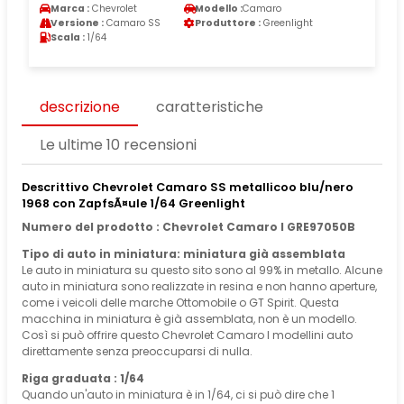
Marca :
Chevrolet
Modello :
Camaro
Versione :
Camaro SS
Produttore :
Greenlight
Scala :
1/64
descrizione
caratteristiche
Le ultime 10 recensioni
Descrittivo Chevrolet Camaro SS metallicoo blu/nero
1968 con ZapfsÃ¤ule 1/64 Greenlight
Numero del prodotto : Chevrolet Camaro I GRE97050B
Tipo di auto in miniatura: miniatura già assemblata
Le auto in miniatura su questo sito sono al 99% in metallo. Alcune
auto in miniatura sono realizzate in resina e non hanno aperture,
come i veicoli delle marche Ottomobile o GT Spirit. Questa
macchina in miniatura è già assemblata, non è un modello.
Così si può offrire questo Chevrolet Camaro I modellini auto
direttamente senza preoccuparsi di nulla.
Riga graduata : 1/64
Quando un'auto in miniatura è in 1/64, ci si può dire che 1