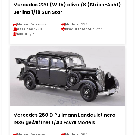
Mercedes 220 (W115) oliva /8 (Strich-Acht)
Berlina 1/18 Sun Star
Marca :
Mercedes
Modello :
220
Versione :
220
Produttore :
Sun Star
Scala :
1/18
Mercedes 260 D Pullmann Landaulet nero
1936 geÃ¶ffnet 1/43 Esval Models
Marca :
Mercedes
Modello :
260