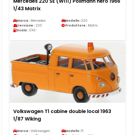
Mercedes 220 SE (W111) Pollmann nero 1966
1/43 Matrix
Marca :
Mercedes
Modello :
220
Versione :
220
Produttore :
Matrix
Scala :
1/43
Volkswagen T1 cabine double local 1963
1/87 Wiking
Marca :
Volkswagen
Modello :
T1