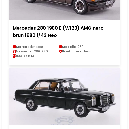
Mercedes 280 1980 E (W123) AMG nero-
brun 1980 1/43 Neo
Marca :
Mercedes
Modello :
280
Versione :
280 1980
Produttore :
Neo
Scala :
1/43