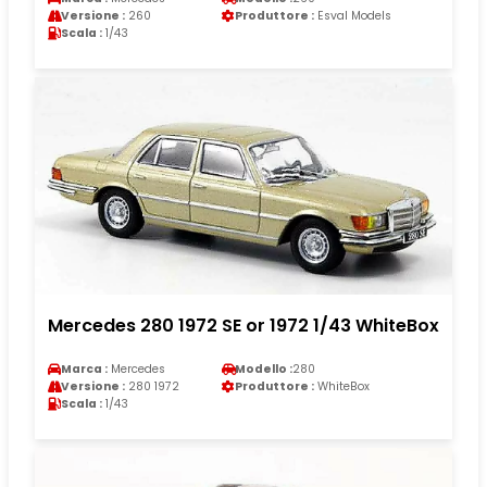
Versione :
260
Produttore :
Esval Models
Scala :
1/43
Mercedes 280 1972 SE or 1972 1/43 WhiteBox
Marca :
Mercedes
Modello :
280
Versione :
280 1972
Produttore :
WhiteBox
Scala :
1/43