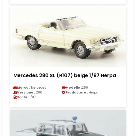
Mercedes 280 SL (R107) beige 1/87 Herpa
Marca :
Mercedes
Modello :
280
Versione :
280
Produttore :
Herpa
Scala :
1/87