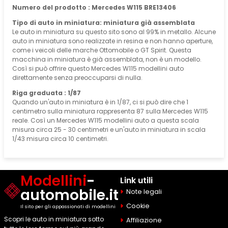
Numero del prodotto : Mercedes W115 BRE13406
Tipo di auto in miniatura: miniatura già assemblata
Le auto in miniatura su questo sito sono al 99% in metallo. Alcune
auto in miniatura sono realizzate in resina e non hanno aperture,
come i veicoli delle marche Ottomobile o GT Spirit. Questa
macchina in miniatura è già assemblata, non è un modello.
Così si può offrire questo Mercedes W115 modellini auto
direttamente senza preoccuparsi di nulla.
Riga graduata : 1/87
Quando un'auto in miniatura è in 1/87, ci si può dire che 1
centimetro sulla miniatura rappresenta 87 sulla Mercedes W115
reale. Così un Mercedes W115 modellini auto a questa scala
misura circa 25 - 30 centimetri e un'auto in miniatura in scala
1/43 misura circa 10 centimetri.
Modellini
-
Link utili
automobile.it
Note legali
Cookie
Il sito per gli appassionati di modellini
Scopri le auto in miniatura sotto
Affiliazione