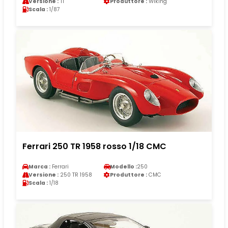
Versione :
T1
Produttore :
Wiking
Scala :
1/87
Ferrari 250 TR 1958 rosso 1/18 CMC
Marca :
Ferrari
Modello :
250
Versione :
250 TR 1958
Produttore :
CMC
Scala :
1/18