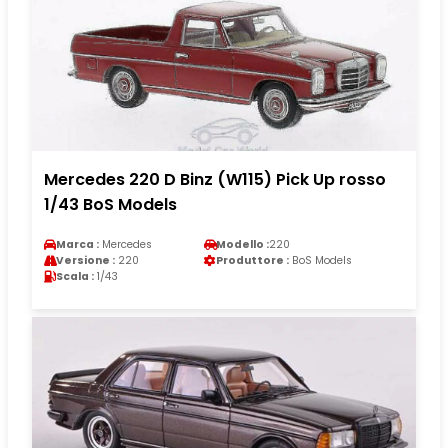
Mercedes 220 D Binz (W115) Pick Up rosso
1/43 BoS Models
Marca :
Mercedes
Modello :
220
Versione :
220
Produttore :
BoS Models
Scala :
1/43