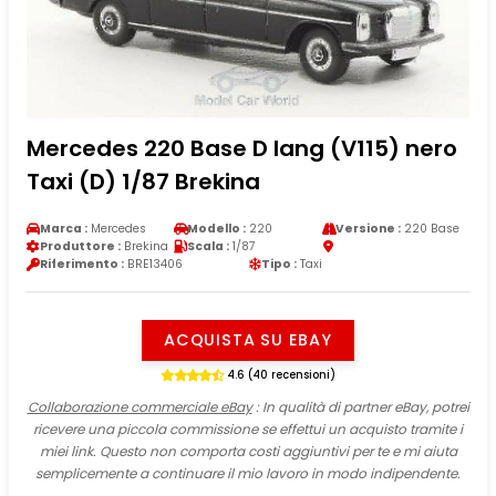
Mercedes 220 Base D lang (V115) nero
Taxi (D) 1/87 Brekina
Marca :
Mercedes
Modello :
220
Versione :
220 Base
Produttore :
Brekina
Scala :
1/87
Riferimento :
BRE13406
Tipo :
Taxi
ACQUISTA SU EBAY
4.6 (40 recensioni)
Collaborazione commerciale eBay
: In qualità di partner eBay, potrei
ricevere una piccola commissione se effettui un acquisto tramite i
miei link. Questo non comporta costi aggiuntivi per te e mi aiuta
semplicemente a continuare il mio lavoro in modo indipendente.