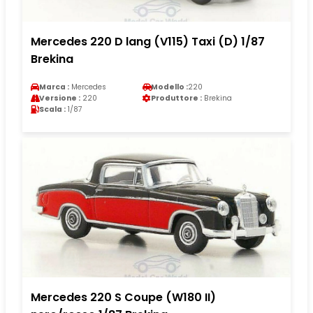
Mercedes 220 D lang (V115) Taxi (D) 1/87
Brekina
Marca :
Mercedes
Modello :
220
Versione :
220
Produttore :
Brekina
Scala :
1/87
Mercedes 220 S Coupe (W180 II)