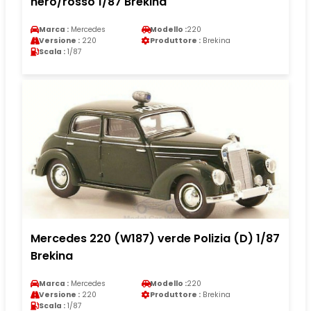
nero/rosso 1/87 Brekina
Marca :
Mercedes
Modello :
220
Versione :
220
Produttore :
Brekina
Scala :
1/87
Mercedes 220 (W187) verde Polizia (D) 1/87
Brekina
Marca :
Mercedes
Modello :
220
Versione :
220
Produttore :
Brekina
Scala :
1/87