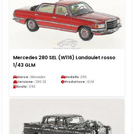
Mercedes 280 SEL (W116) Landaulet rosso
1/43 GLM
Marca :
Mercedes
Modello :
280
Versione :
280 SE
Produttore :
GLM
Scala :
1/43