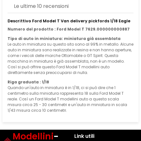
Le ultime 10 recensioni
Descrittivo Ford Model T Van delivery pickfords 1/18 Eagle
Numero del prodotto : Ford Model T 7629.000000000887
Tipo di auto in miniatura: miniatura già assemblata
Le auto in miniatura su questo sito sono al 99% in metallo. Alcune
auto in miniatura sono realizzate in resina e non hanno aperture,
come i veicoli delle marche Ottomobile o GT Spirit. Questa
macchina in miniatura è già assemblata, non è un modello.
Così si può offrire questo Ford Model T modellini auto
direttamente senza preoccuparsi di nulla.
Riga graduata : 1/18
Quando un'auto in miniatura è in 1/18, ci si può dire che 1
centimetro sulla miniatura rappresenta 18 sulla Ford Model T
reale. Così un Ford Model T modellini auto a questa scala
misura circa 25 - 30 centimetri e un'auto in miniatura in scala
1/43 misura circa 10 centimetri.
Modellini
-
Link utili