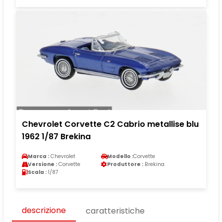
Chevrolet Corvette C2 Cabrio metallise blu
1962 1/87 Brekina
Marca :
Chevrolet
Modello :
Corvette
Versione :
Corvette
Produttore :
Brekina
Scala :
1/87
descrizione
caratteristiche