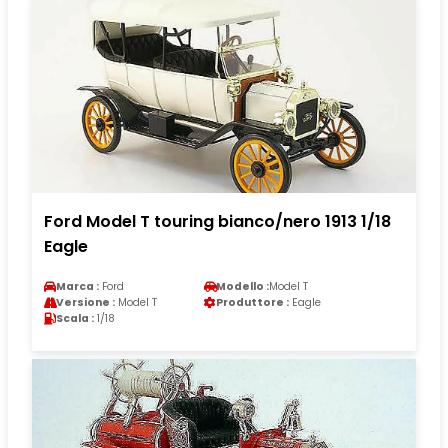
Ford Model T touring bianco/nero 1913 1/18
Eagle
Marca :
Ford
Modello :
Model T
Versione :
Model T
Produttore :
Eagle
Scala :
1/18