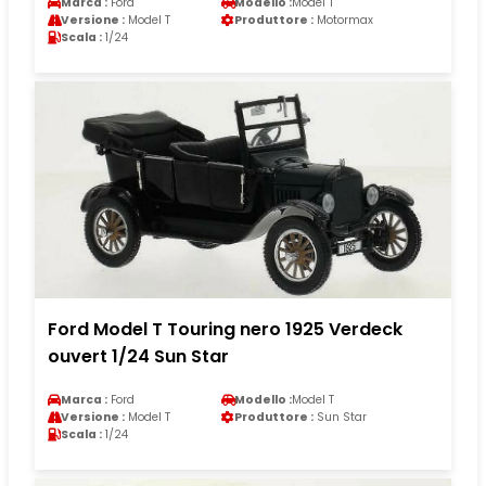
Marca :
Ford
Modello :
Model T
Versione :
Model T
Produttore :
Motormax
Scala :
1/24
Ford Model T Touring nero 1925 Verdeck
ouvert 1/24 Sun Star
Marca :
Ford
Modello :
Model T
Versione :
Model T
Produttore :
Sun Star
Scala :
1/24