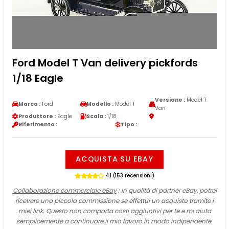
Ford Model T Van delivery pickfords
1/18 Eagle
Versione :
Model T
Marca :
Ford
Modello :
Model T
Van
Produttore :
Eagle
Scala :
1/18
Riferimento :
Tipo :
ACQUISTA SU EBAY
4.1 (153 recensioni)
Collaborazione commerciale eBay
: In qualità di partner eBay, potrei
ricevere una piccola commissione se effettui un acquisto tramite i
miei link. Questo non comporta costi aggiuntivi per te e mi aiuta
semplicemente a continuare il mio lavoro in modo indipendente.