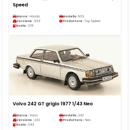
Speed
Marca :
Honda
Modello :
NSX
Versione :
NSX
Produttore :
Top Speed
Scala :
1/18
Volvo 242 GT grigio 1977 1/43 Neo
Marca :
Volvo
Modello :
242
Versione :
242
Produttore :
Neo
Scala :
1/43