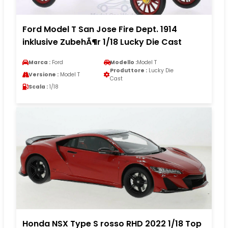
Ford Model T San Jose Fire Dept. 1914
inklusive ZubehÃ¶r 1/18 Lucky Die Cast
Marca :
Ford
Modello :
Model T
Produttore :
Lucky Die
Versione :
Model T
Cast
Scala :
1/18
Honda NSX Type S rosso RHD 2022 1/18 Top