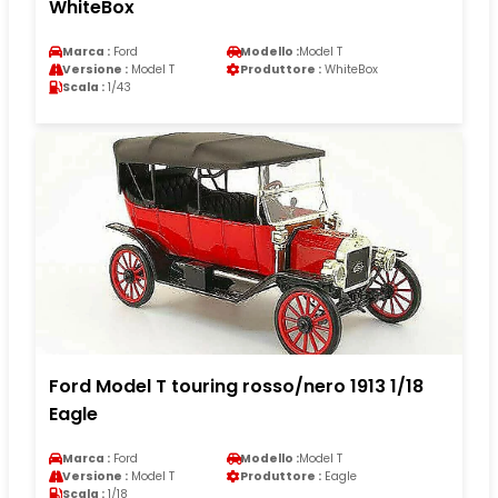
WhiteBox
Marca :
Ford
Modello :
Model T
Versione :
Model T
Produttore :
WhiteBox
Scala :
1/43
Ford Model T touring rosso/nero 1913 1/18
Eagle
Marca :
Ford
Modello :
Model T
Versione :
Model T
Produttore :
Eagle
Scala :
1/18