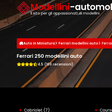
Cookies management panel
Modellini
-automobi
Il sito per gli appassionati di modellini
Auto In Miniatura
Ferrari modellini auto
Ferra
Ferrari 250 modellini auto
4.5 (169 recensioni)
Cabriolet
(7)
Cour