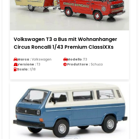
Volkswagen T3 a Bus mit Wohnanhanger
Circus Roncalli 1/43 Premium ClassiXXs
Marca :
Volkswagen
Modello :
T3
Versione :
T3
Produttore :
Schuco
Scala :
1/18