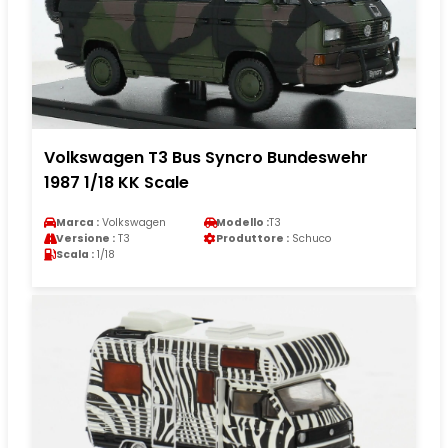
Volkswagen T3 Bus Syncro Bundeswehr
1987 1/18 KK Scale
Marca :
Volkswagen
Modello :
T3
Versione :
T3
Produttore :
Schuco
Scala :
1/18