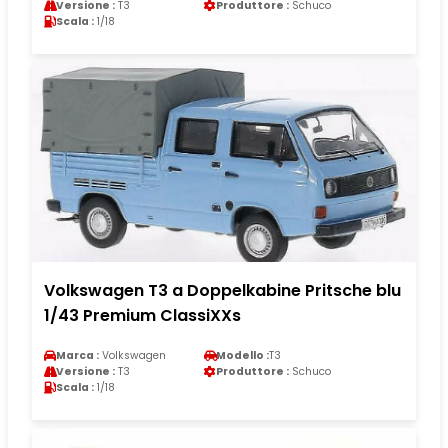
Versione :
T3
Produttore :
Schuco
Scala :
1/18
Volkswagen T3 a Doppelkabine Pritsche blu
1/43 Premium ClassiXXs
Marca :
Volkswagen
Modello :
T3
Versione :
T3
Produttore :
Schuco
Scala :
1/18