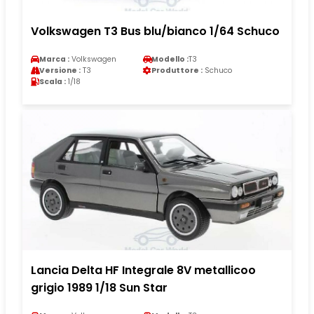
Volkswagen T3 Bus blu/bianco 1/64 Schuco
Marca :
Volkswagen
Modello :
T3
Versione :
T3
Produttore :
Schuco
Scala :
1/18
Lancia Delta HF Integrale 8V metallicoo
grigio 1989 1/18 Sun Star