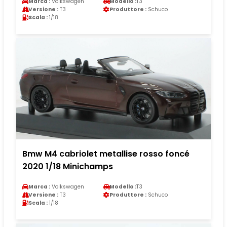
Marca :
Volkswagen
Modello :
T3
Versione :
T3
Produttore :
Schuco
Scala :
1/18
Bmw M4 cabriolet metallise rosso foncé
2020 1/18 Minichamps
Marca :
Volkswagen
Modello :
T3
Versione :
T3
Produttore :
Schuco
Scala :
1/18