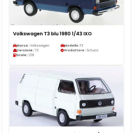
Volkswagen T3 blu 1980 1/43 IXO
Marca :
Volkswagen
Modello :
T3
Versione :
T3
Produttore :
Schuco
Scala :
1/18