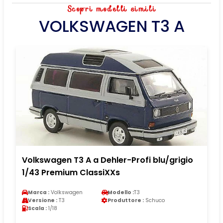
Scopri modelli simili
VOLKSWAGEN T3 A
Volkswagen T3 A a Dehler-Profi blu/grigio
1/43 Premium ClassiXXs
Marca :
Volkswagen
Modello :
T3
Versione :
T3
Produttore :
Schuco
Scala :
1/18