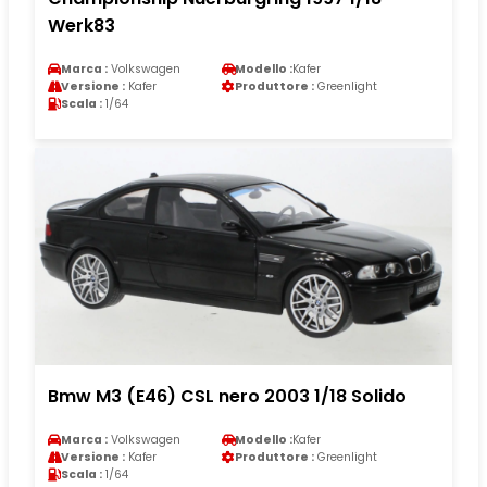
Werk83
Marca :
Volkswagen
Modello :
Kafer
Versione :
Kafer
Produttore :
Greenlight
Scala :
1/64
Bmw M3 (E46) CSL nero 2003 1/18 Solido
Marca :
Volkswagen
Modello :
Kafer
Versione :
Kafer
Produttore :
Greenlight
Scala :
1/64