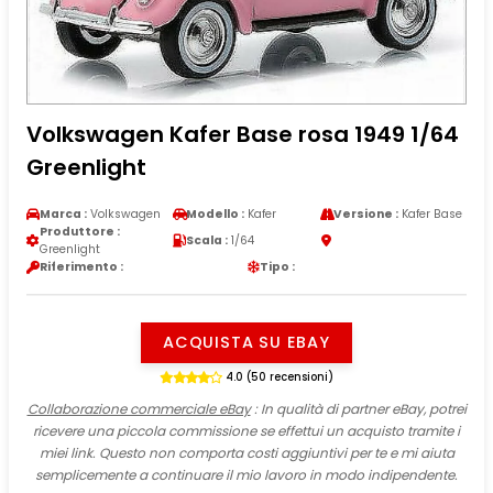
Volkswagen Kafer Base rosa 1949 1/64
Greenlight
Marca :
Volkswagen
Modello :
Kafer
Versione :
Kafer Base
Produttore :
Scala :
1/64
Greenlight
Riferimento :
Tipo :
ACQUISTA SU EBAY
4.0 (50 recensioni)
Collaborazione commerciale eBay
: In qualità di partner eBay, potrei
ricevere una piccola commissione se effettui un acquisto tramite i
miei link. Questo non comporta costi aggiuntivi per te e mi aiuta
semplicemente a continuare il mio lavoro in modo indipendente.