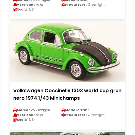
Versione :
Kafer
Produttore :
Greenlight
Scala :
1/64
Volkswagen Coccinelle 1303 world cup grun
nero 1974 1/43 Minichamps
Marca :
Volkswagen
Modello :
Kafer
Versione :
Kafer
Produttore :
Greenlight
Scala :
1/64