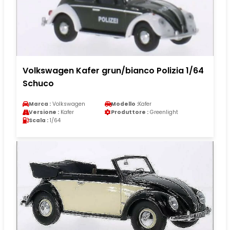
Volkswagen Kafer grun/bianco Polizia 1/64
Schuco
Marca :
Volkswagen
Modello :
Kafer
Versione :
Kafer
Produttore :
Greenlight
Scala :
1/64