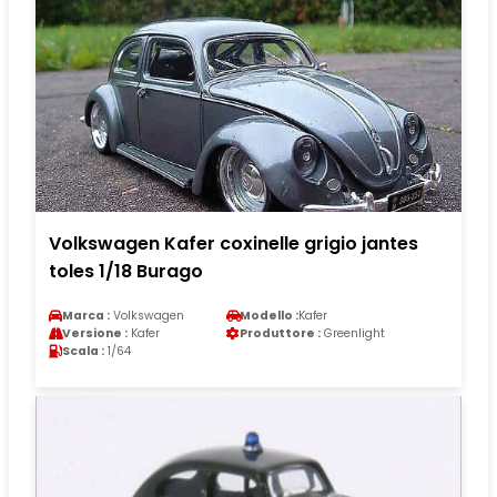
Volkswagen Kafer coxinelle grigio jantes
toles 1/18 Burago
Marca :
Volkswagen
Modello :
Kafer
Versione :
Kafer
Produttore :
Greenlight
Scala :
1/64