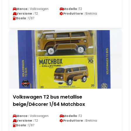
Marca :
Volkswagen
Modello :
T2
Versione :
T2
Produttore :
Brekina
Scala :
1/87
Volkswagen T2 bus metallise
beige/Décorer 1/64 Matchbox
Marca :
Volkswagen
Modello :
T2
Versione :
T2
Produttore :
Brekina
Scala :
1/87