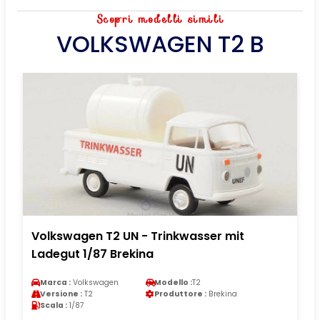
Scopri modelli simili
VOLKSWAGEN T2 B
Volkswagen T2 UN - Trinkwasser mit
Ladegut 1/87 Brekina
Marca :
Volkswagen
Modello :
T2
Versione :
T2
Produttore :
Brekina
Scala :
1/87