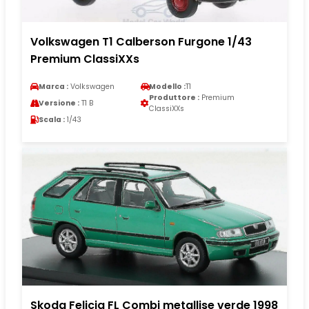
Volkswagen T1 Calberson Furgone 1/43
Premium ClassiXXs
Marca :
Volkswagen
Modello :
T1
Produttore :
Premium
Versione :
T1 B
ClassiXXs
Scala :
1/43
Skoda Felicia FL Combi metallise verde 1998