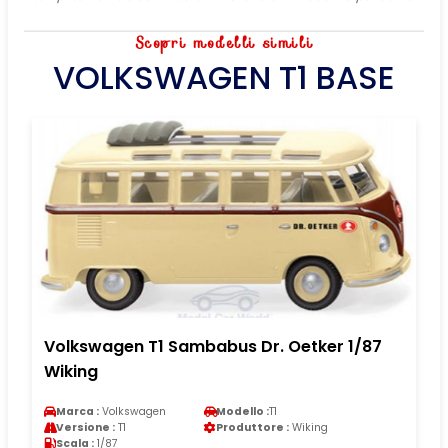
Scopri modelli simili
VOLKSWAGEN T1 BASE
Volkswagen T1 Sambabus Dr. Oetker 1/87
Wiking
Marca :
Volkswagen
Modello :
T1
Versione :
T1
Produttore :
Wiking
Scala :
1/87