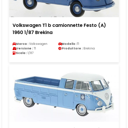
Volkswagen T1 b camionnette Festo (A)
1960 1/87 Brekina
Marca :
Volkswagen
Modello :
T1
Versione :
T1
Produttore :
Brekina
Scala :
1/87