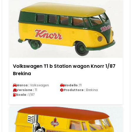
Volkswagen T1 b Station wagon Knorr 1/87
Brekina
Marca :
Volkswagen
Modello :
T1
Versione :
T1
Produttore :
Brekina
Scala :
1/87