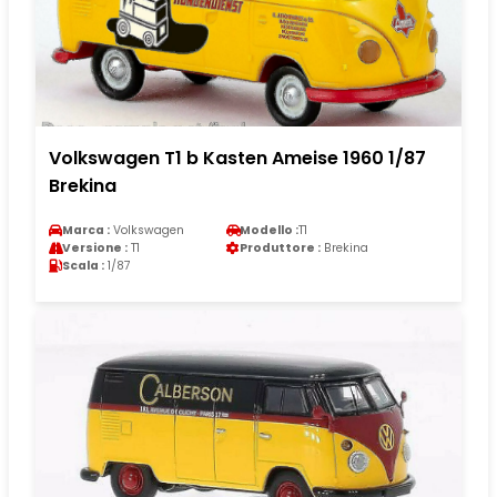
Volkswagen T1 b Kasten Ameise 1960 1/87
Brekina
Marca :
Volkswagen
Modello :
T1
Versione :
T1
Produttore :
Brekina
Scala :
1/87