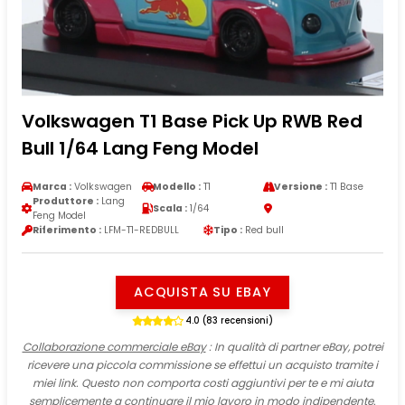
Volkswagen T1 Base Pick Up RWB Red
Bull 1/64 Lang Feng Model
Marca :
Volkswagen
Modello :
T1
Versione :
T1 Base
Produttore :
Lang
Scala :
1/64
Feng Model
Riferimento :
LFM-T1-REDBULL
Tipo :
Red bull
ACQUISTA SU EBAY
4.0 (83 recensioni)
Collaborazione commerciale eBay
: In qualità di partner eBay, potrei
ricevere una piccola commissione se effettui un acquisto tramite i
miei link. Questo non comporta costi aggiuntivi per te e mi aiuta
semplicemente a continuare il mio lavoro in modo indipendente.