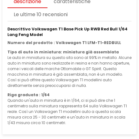
descrizione
caratteristiche
Le ultime 10 recensioni
Descrittivo Volkswagen T1 Base Pick Up RWB Red Bull 1/64
Lang Feng Model
Numero del prodotto : Volkswagen T1 LFM-T1-REDBULL
Tipo di auto in miniatura: miniatura già assemblata
Le auto in miniatura su questo sito sono al 99% in metallo. Alcune
auto in miniatura sono realizzate in resina e non hanno aperture,
come i veicoli delle marche Ottomobile o GT Spirit. Questa
macchina in miniatura è già assemblata, non è un modello.
Così si può offrire questo Volkswagen T1 modellini auto
direttamente senza preoccuparsi di nulla.
Riga graduata : 1/64
Quando un'auto in miniatura è in 1/64, ci si può dire che 1
centimetro sulla miniatura rappresenta 64 sulla Volkswagen T1
reale. Così un Volkswagen T1 modellini auto a questa scala
misura circa 25 - 30 centimetri e un'auto in miniatura in scala
1/43 misura circa 10 centimetri.