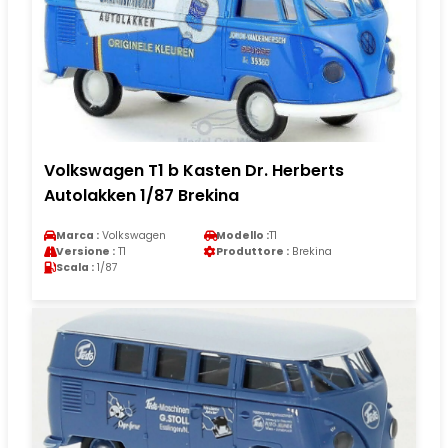
Volkswagen T1 b Kasten Dr. Herberts
Autolakken 1/87 Brekina
Marca :
Volkswagen
Modello :
T1
Versione :
T1
Produttore :
Brekina
Scala :
1/87