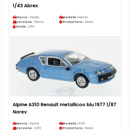
1/43 Abrex
Marca :
Skoda
Modello :
Felicia
Versione :
Felicia
Produttore :
Abrex
Scala :
1/43
Alpine A310 Renault metallicoo blu 1977 1/87
Norev
Marca :
Alpine
Modello :
A310
Versione :
A310
Produttore :
Norev