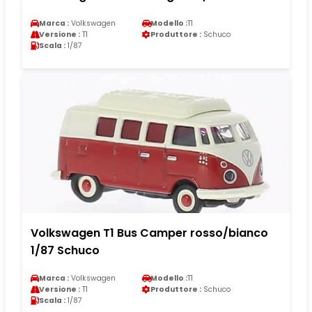
Marca :
Volkswagen
Modello :
T1
Versione :
T1
Produttore :
Schuco
Scala :
1/87
Volkswagen T1 Bus Camper rosso/bianco
1/87 Schuco
Marca :
Volkswagen
Modello :
T1
Versione :
T1
Produttore :
Schuco
Scala :
1/87