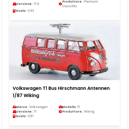
Produttore :
Premium
Versione :
T1 B
ClassiXXs
Scala :
1/43
Volkswagen T1 Bus Hirschmann Antennen
1/87 Wiking
Marca :
Volkswagen
Modello :
T1
Versione :
T1
Produttore :
Wiking
Scala :
1/87