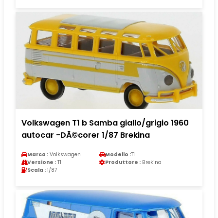
Volkswagen T1 b Samba giallo/grigio 1960
autocar -DÃ©corer 1/87 Brekina
Marca :
Volkswagen
Modello :
T1
Versione :
T1
Produttore :
Brekina
Scala :
1/87