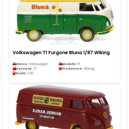
Volkswagen T1 Furgone Bluna 1/87 Wiking
Marca :
Volkswagen
Modello :
T1
Versione :
T1
Produttore :
Wiking
Scala :
1/87