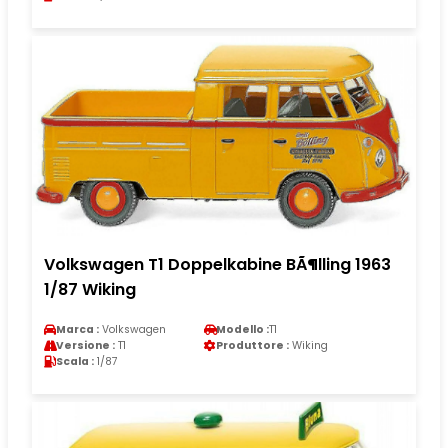
Volkswagen T1 Doppelkabine BÃ¶lling 1963
1/87 Wiking
Marca :
Volkswagen
Modello :
T1
Versione :
T1
Produttore :
Wiking
Scala :
1/87