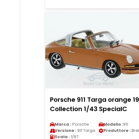
Porsche 911 Targa orange 1
Collection 1/43 SpecialC
Marca :
Porsche
Modello :
911
Versione :
911 Targa
Produttore :
Bre
Scala :
1/87