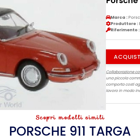
Porsche 
Marca :
Pors
Produttore :
Riferimento :
ACQUIST
Collaborazione c
una piccola commis
comporta costi agg
lavoro in modo in
Scopri modelli simili
PORSCHE 911 TARGA