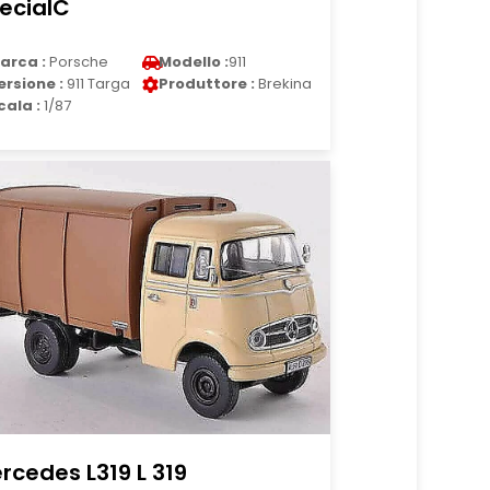
ecialC
arca :
Porsche
Modello :
911
ersione :
911 Targa
Produttore :
Brekina
cala :
1/87
rcedes L319 L 319