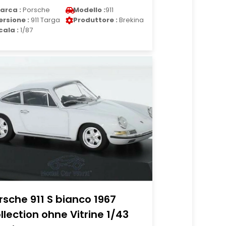
arca :
Porsche
Modello :
911
ersione :
911 Targa
Produttore :
Brekina
cala :
1/87
rsche 911 S bianco 1967
llection ohne Vitrine 1/43