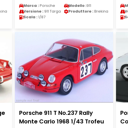
Marca :
Porsche
Modello :
911
M
kina
Versione :
911 Targa
Produttore :
Brekina
V
Scala :
1/87
S
ge
Porsche 911 T No.237 Rally
Po
Monte Carlo 1968 1/43 Trofeu
Co