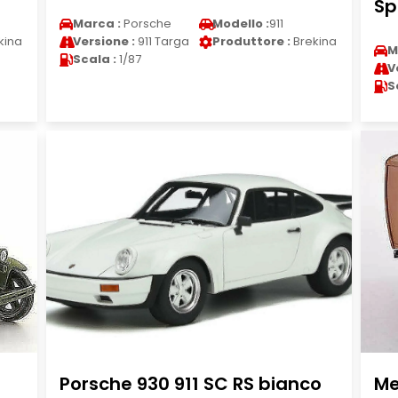
Sp
Marca :
Porsche
Modello :
911
kina
Versione :
911 Targa
Produttore :
Brekina
M
Scala :
1/87
V
S
Porsche 930 911 SC RS bianco
Me