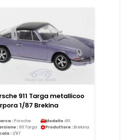
rsche 911 Targa metallicoo
rpora 1/87 Brekina
arca :
Porsche
Modello :
911
ersione :
911 Targa
Produttore :
Brekina
cala :
1/87