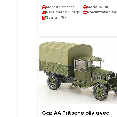
Marca :
Porsche
Modello :
911
Versione :
911 Targa
Produttore :
Bre
Scala :
1/87
Gaz AA Pritsche oliv avec