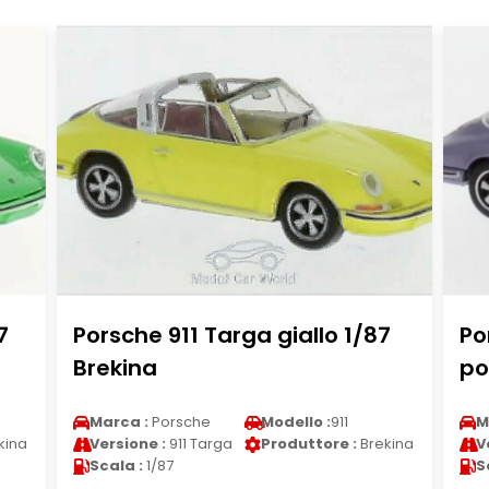
7
Porsche 911 Targa giallo 1/87
Po
Brekina
po
Marca :
Porsche
Modello :
911
M
kina
Versione :
911 Targa
Produttore :
Brekina
V
Scala :
1/87
S