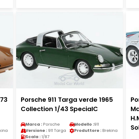
973
Porsche 911 Targa verde 1965
Po
Collection 1/43 SpecialC
Ma
H.
Marca :
Porsche
Modello :
911
So
kina
Versione :
911 Targa
Produttore :
Brekina
Scala :
1/87