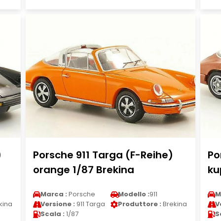
)
Porsche 911 Targa (F-Reihe)
Po
orange 1/87 Brekina
ku
Marca :
Porsche
Modello :
911
M
kina
Versione :
911 Targa
Produttore :
Brekina
V
Scala :
1/87
S