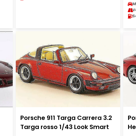
M
V
S
Porsche 911 Targa Carrera 3.2
Po
Targa rosso 1/43 Look Smart
He