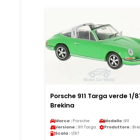
Porsche 911 Targa verde 1/8
Brekina
Marca :
Porsche
Modello :
911
Versione :
911 Targa
Produttore :
Bre
Scala :
1/87