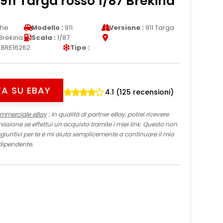
911 Targa rosso 1/87 Brekina
che
Modello :
911
Versione :
911 Targa
Brekina
Scala :
1/87
BRE16262
Tipo :
A SU EBAY
4.1 (125 recensioni)
ommerciale eBay
: In qualità di partner eBay, potrei ricevere
sione se effettui un acquisto tramite i miei link. Questo non
iuntivi per te e mi aiuta semplicemente a continuare il mio
dipendente.