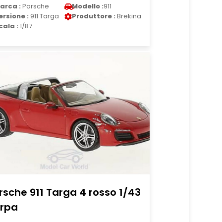
arca :
Porsche
Modello :
911
ersione :
911 Targa
Produttore :
Brekina
cala :
1/87
rsche 911 Targa 4 rosso 1/43
rpa