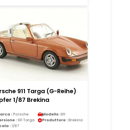
rsche 911 Targa (G-Reihe)
pfer 1/87 Brekina
arca :
Porsche
Modello :
911
ersione :
911 Targa
Produttore :
Brekina
cala :
1/87