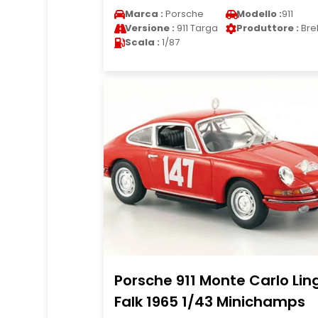
Marca :
Porsche
Modello :
911
Versione :
911 Targa
Produttore :
Bre
Scala :
1/87
Porsche 911 Monte Carlo Lin
Falk 1965 1/43 Minichamps