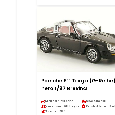
Porsche 911 Targa (G-Reihe
nero 1/87 Brekina
Marca :
Porsche
Modello :
911
Versione :
911 Targa
Produttore :
Bre
Scala :
1/87