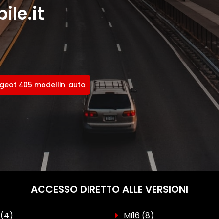
le.it
geot 405 modellini auto
ACCESSO DIRETTO ALLE VERSIONI
k
(4)
MI16
(8)