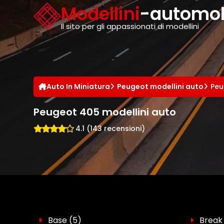
Cookies management panel
Modellini
-automobi
Il sito per gli appassionati di modellini
Auto In Miniatura
Peugeot modellini auto
Peu
Peugeot 405 modellini auto
4.1 (143 recensioni)
Base
(5)
Brea