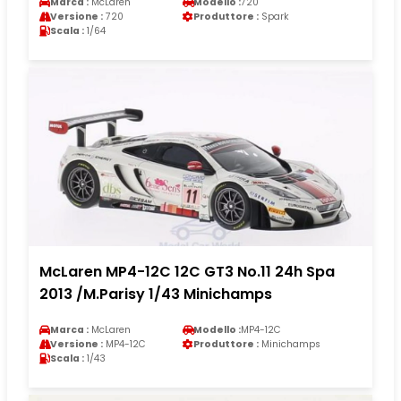
Marca :
McLaren
Modello :
720
Versione :
720
Produttore :
Spark
Scala :
1/64
McLaren MP4-12C 12C GT3 No.11 24h Spa
2013 /M.Parisy 1/43 Minichamps
Marca :
McLaren
Modello :
MP4-12C
Versione :
MP4-12C
Produttore :
Minichamps
Scala :
1/43