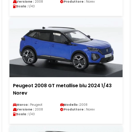
Versione :
2008
Produttore :
Norev
Scala :
1/43
Peugeot 2008 GT metallise blu 2024 1/43
Norev
Marca :
Peugeot
Modello :
2008
Versione :
2008
Produttore :
Norev
Scala :
1/43