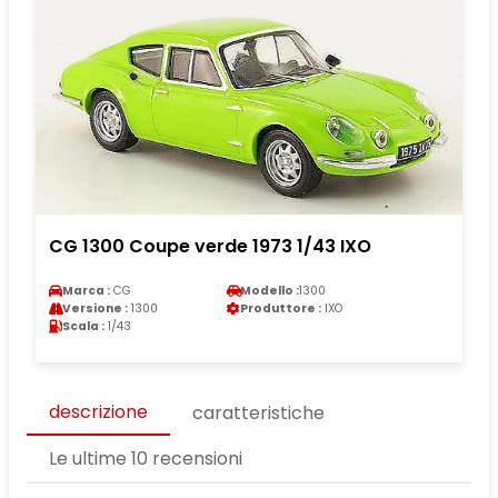
CG 1300 Coupe verde 1973 1/43 IXO
Marca :
CG
Modello :
1300
Versione :
1300
Produttore :
IXO
Scala :
1/43
descrizione
caratteristiche
Le ultime 10 recensioni