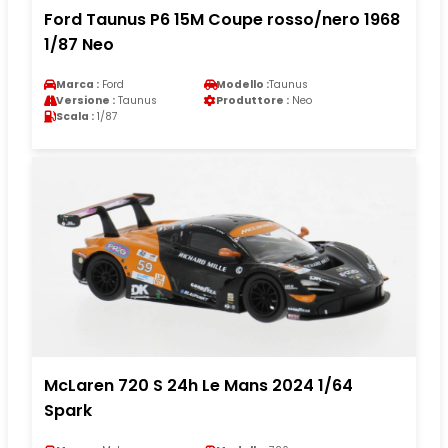
Ford Taunus P6 15M Coupe rosso/nero 1968
1/87 Neo
Marca :
Ford
Modello :
Taunus
Versione :
Taunus
Produttore :
Neo
Scala :
1/87
McLaren 720 S 24h Le Mans 2024 1/64
Spark