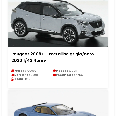
Peugeot 2008 GT metallise grigio/nero
2020 1/43 Norev
Marca :
Peugeot
Modello :
2008
Versione :
2008
Produttore :
Norev
Scala :
1/43