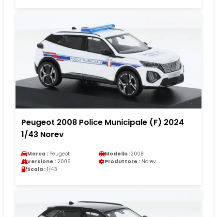
Peugeot 2008 Police Municipale (F) 2024
1/43 Norev
Marca :
Peugeot
Modello :
2008
Versione :
2008
Produttore :
Norev
Scala :
1/43