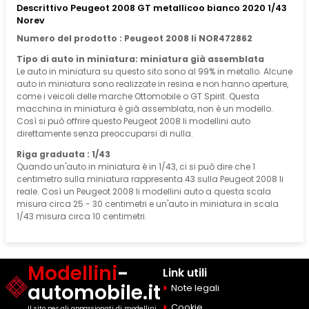
Descrittivo Peugeot 2008 GT metallicoo bianco 2020 1/43
Norev
Numero del prodotto : Peugeot 2008 Ii NOR472862
Tipo di auto in miniatura: miniatura già assemblata
Le auto in miniatura su questo sito sono al 99% in metallo. Alcune
auto in miniatura sono realizzate in resina e non hanno aperture,
come i veicoli delle marche Ottomobile o GT Spirit. Questa
macchina in miniatura è già assemblata, non è un modello.
Così si può offrire questo Peugeot 2008 Ii modellini auto
direttamente senza preoccuparsi di nulla.
Riga graduata : 1/43
Quando un'auto in miniatura è in 1/43, ci si può dire che 1
centimetro sulla miniatura rappresenta 43 sulla Peugeot 2008 Ii
reale. Così un Peugeot 2008 Ii modellini auto a questa scala
misura circa 25 - 30 centimetri e un'auto in miniatura in scala
1/43 misura circa 10 centimetri.
Modellini
-
Link utili
automobile.it
Note legali
Cookie
Il sito per gli appassionati di modellini