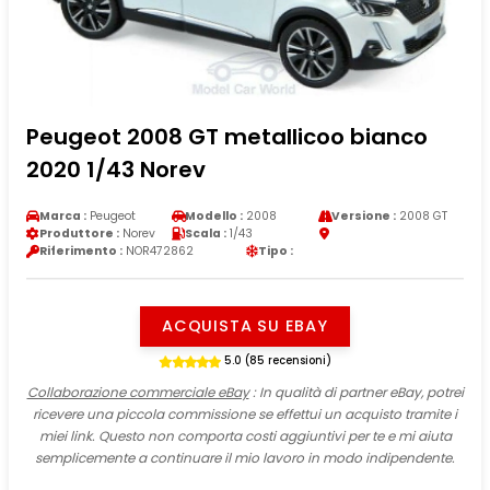
Peugeot 2008 GT metallicoo bianco
2020 1/43 Norev
Marca :
Peugeot
Modello :
2008
Versione :
2008 GT
Produttore :
Norev
Scala :
1/43
Riferimento :
NOR472862
Tipo :
ACQUISTA SU EBAY
5.0 (85 recensioni)
Collaborazione commerciale eBay
: In qualità di partner eBay, potrei
ricevere una piccola commissione se effettui un acquisto tramite i
miei link. Questo non comporta costi aggiuntivi per te e mi aiuta
semplicemente a continuare il mio lavoro in modo indipendente.