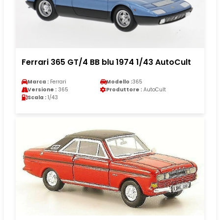
Ferrari 365 GT/4 BB blu 1974 1/43 AutoCult
Marca :
Ferrari
Modello :
365
Versione :
365
Produttore :
AutoCult
Scala :
1/43