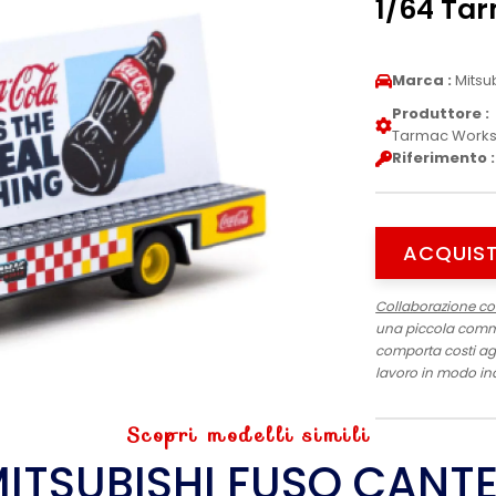
1/64 Ta
Marca :
Mitsub
Produttore :
Tarmac Work
Riferimento :
ACQUIST
Collaborazione c
una piccola commis
comporta costi agg
lavoro in modo in
Scopri modelli simili
ITSUBISHI FUSO CANT