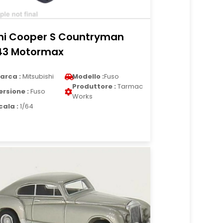
ni Cooper S Countryman
43 Motormax
arca :
Mitsubishi
Modello :
Fuso
Produttore :
Tarmac
ersione :
Fuso
Works
cala :
1/64