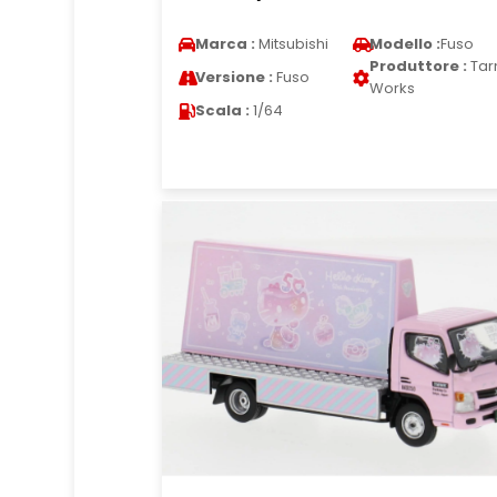
Marca :
Mitsubishi
Modello :
Fuso
Produttore :
Tar
Versione :
Fuso
Works
Scala :
1/64