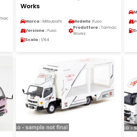
Works
M
mac
Marca :
Mitsubishi
Modello :
Fuso
V
Produttore :
Tarmac
Versione :
Fuso
S
Works
Scala :
1/64