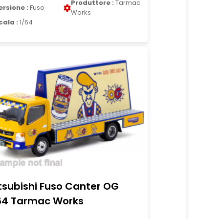
Produttore :
Tarmac
ersione :
Fuso
Works
cala :
1/64
tsubishi Fuso Canter OG
64 Tarmac Works