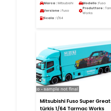
Marca :
Mitsubishi
Modello :
Fuso
Produttore :
Tar
Versione :
Fuso
Works
Scala :
1/64
Mitsubishi Fuso Super Great
türkis 1/64 Tarmac Works