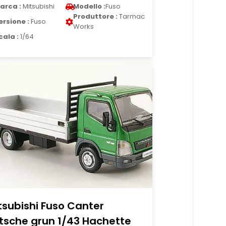
arca :
Mitsubishi
Modello :
Fuso
Produttore :
Tarmac
ersione :
Fuso
Works
cala :
1/64
tsubishi Fuso Canter
itsche grun 1/43 Hachette