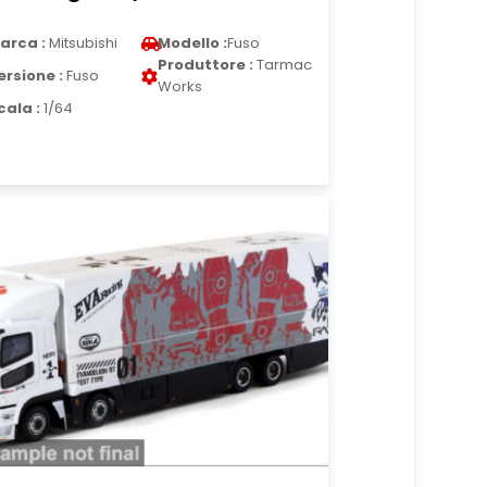
arca :
Mitsubishi
Modello :
Fuso
Produttore :
Tarmac
ersione :
Fuso
Works
cala :
1/64