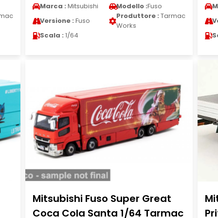
Marca :
Mitsubishi
Modello :
Fuso
M
mac
Produttore :
Tarmac
Versione :
Fuso
V
Works
Scala :
1/64
S
Mitsubishi Fuso Super Great
Mi
Coca Cola Santa 1/64 Tarmac
Pr