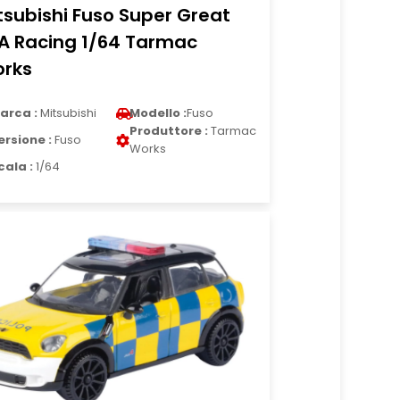
tsubishi Fuso Super Great
A Racing 1/64 Tarmac
rks
arca :
Mitsubishi
Modello :
Fuso
Produttore :
Tarmac
ersione :
Fuso
Works
cala :
1/64