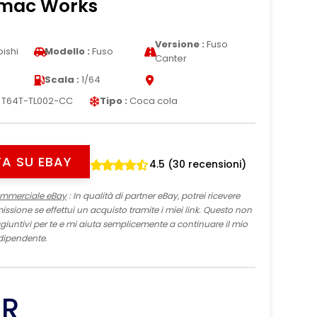
rmac Works
Versione :
Fuso
ishi
Modello :
Fuso
Canter
Scala :
1/64
s
T64T-TL002-CC
Tipo :
Coca cola
A SU EBAY
4.5 (30 recensioni)
ommerciale eBay
: In qualità di partner eBay, potrei ricevere
sione se effettui un acquisto tramite i miei link. Questo non
iuntivi per te e mi aiuta semplicemente a continuare il mio
dipendente.
ER