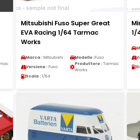
Mitsubishi Fuso Super Great
Mi
EVA Racing 1/64 Tarmac
1/
Works
M
Marca :
Mitsubishi
Modello :
Fuso
V
mac
Produttore :
Tarmac
Versione :
Fuso
S
Works
Scala :
1/64