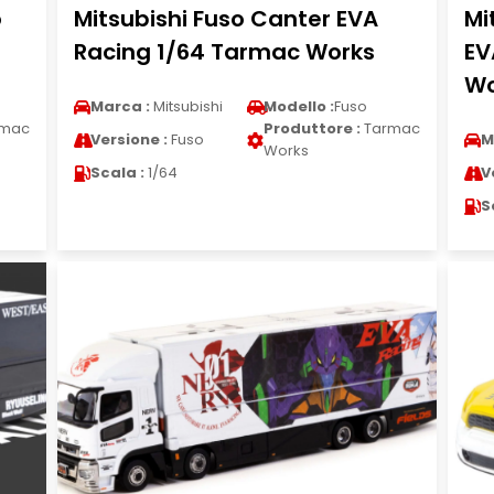
o
Mitsubishi Fuso Canter EVA
Mi
Racing 1/64 Tarmac Works
EV
Wo
Marca :
Mitsubishi
Modello :
Fuso
mac
Produttore :
Tarmac
Versione :
Fuso
M
Works
Scala :
1/64
V
S