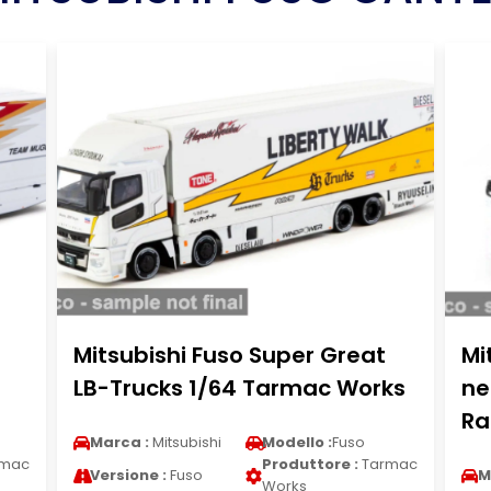
Mitsubishi Fuso Super Great
Mi
LB-Trucks 1/64 Tarmac Works
ne
Ra
Marca :
Mitsubishi
Modello :
Fuso
mac
Produttore :
Tarmac
Versione :
Fuso
M
Works