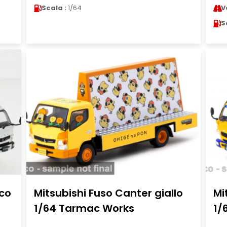
Scala :
1/64
V
S
nco
Mitsubishi Fuso Canter giallo
Mi
1/64 Tarmac Works
1/