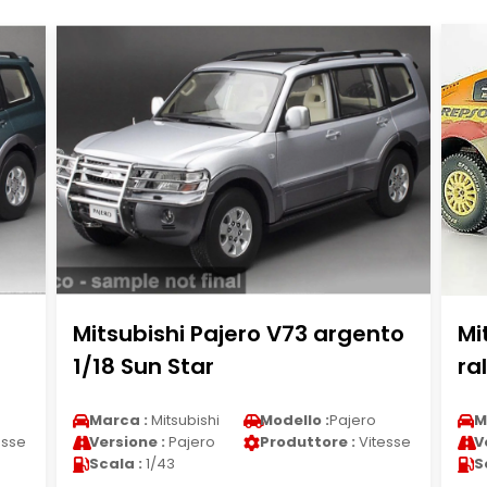
Mitsubishi Pajero V73 argento
Mi
1/18 Sun Star
ra
Marca :
Mitsubishi
Modello :
Pajero
M
esse
Versione :
Pajero
Produttore :
Vitesse
V
Scala :
1/43
S