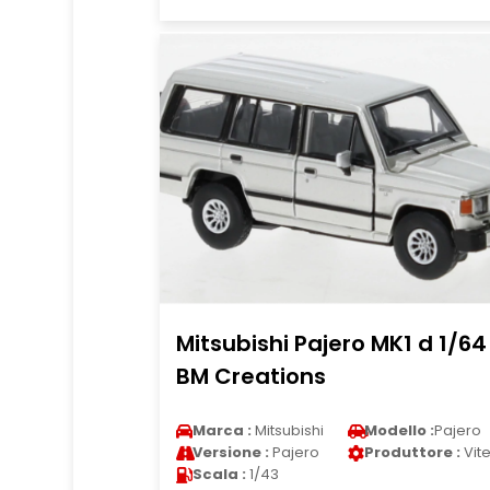
Mitsubishi Pajero MK1 d 1/64
BM Creations
Marca :
Mitsubishi
Modello :
Pajero
Versione :
Pajero
Produttore :
Vit
Scala :
1/43