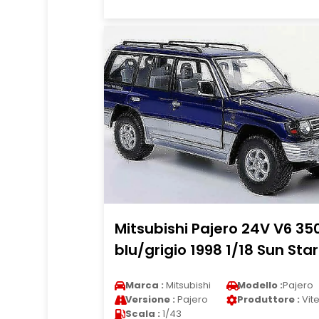
Mitsubishi Pajero 24V V6 35
blu/grigio 1998 1/18 Sun Star
Marca :
Mitsubishi
Modello :
Pajero
Versione :
Pajero
Produttore :
Vit
Scala :
1/43