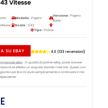
/43 Vitesse
Versione :
Pajero
ishi
Modello :
Pajero
Base
Vitesse
Scala :
1/43
Tipo :
Police
A SU EBAY
4.0 (133 recensioni)
ommerciale eBay
: In qualità di partner eBay, potrei ricevere
sione se effettui un acquisto tramite i miei link. Questo non
iuntivi per te e mi aiuta semplicemente a continuare il mio
dipendente.
E