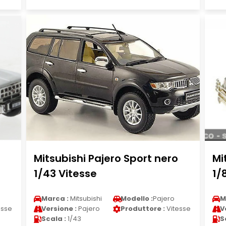
Mitsubishi Pajero Sport nero
Mi
1/43 Vitesse
1/
Marca :
Mitsubishi
Modello :
Pajero
M
esse
Versione :
Pajero
Produttore :
Vitesse
V
Scala :
1/43
S