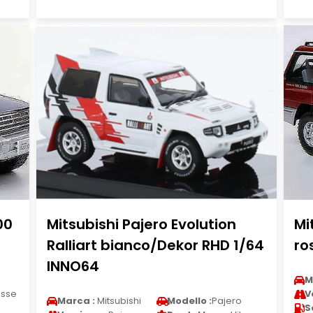
00
Mitsubishi Pajero Evolution
Mi
Ralliart bianco/Dekor RHD 1/64
ro
INNO64
M
esse
V
Marca :
Mitsubishi
Modello :
Pajero
S