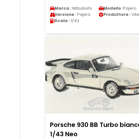
Marca :
Mitsubishi
Modello :
Pajero
Versione :
Pajero
Produttore :
Vit
Scala :
1/43
Porsche 930 BB Turbo bianc
1/43 Neo