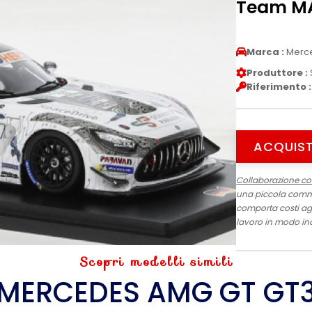
Team MÃ
Marca :
Merc
Produttore :
Riferimento :
ACQUIST
Collaborazione c
una piccola commis
comporta costi agg
lavoro in modo in
Scopri modelli simili
MERCEDES AMG GT GT