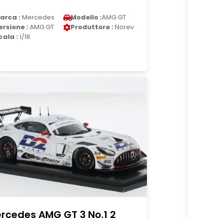
arca :
Mercedes
Modello :
AMG GT
ersione :
AMG GT
Produttore :
Norev
cala :
1/18
rcedes AMG GT 3 No.1 2