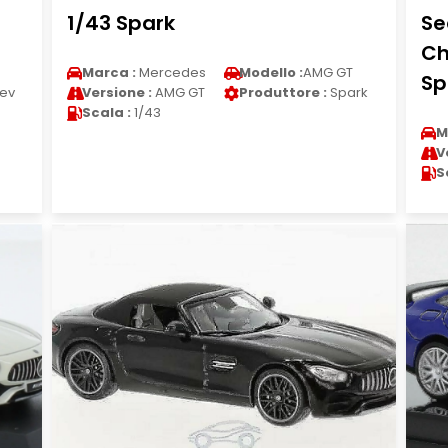
1/43 Spark
Se
Ch
Marca :
Mercedes
Modello :
AMG GT
Sp
ev
Versione :
AMG GT
Produttore :
Spark
Scala :
1/43
M
V
S