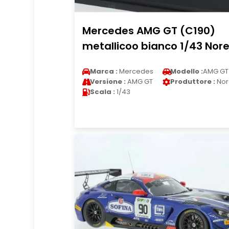
Mercedes AMG GT (C190)
metallicoo bianco 1/43 Nor
Marca :
Mercedes
Modello :
AMG GT
Versione :
AMG GT
Produttore :
Nor
Scala :
1/43