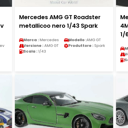
Mercedes AMG GT Roadster
Me
ev
metallicoo nero 1/43 Spark
4M
1/
Marca :
Mercedes
Modello :
AMG GT
ev
Versione :
AMG GT
Produttore :
Spark
M
Scala :
1/43
V
S