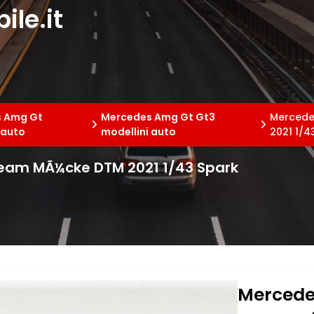
le.it
 Amg Gt
Mercedes Amg Gt Gt3
Mercede
 auto
modellini auto
2021 1/4
eam MÃ¼cke DTM 2021 1/43 Spark
Mercede