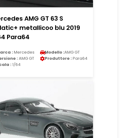
rcedes AMG GT 63 S
atic+ metallicoo blu 2019
64 Para64
arca :
Mercedes
Modello :
AMG GT
ersione :
AMG GT
Produttore :
Para64
cala :
1/64