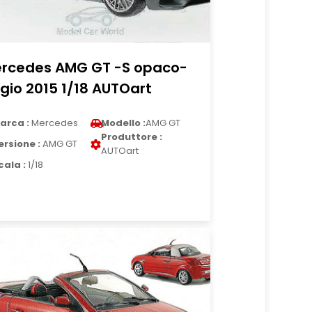
rcedes AMG GT -S opaco-
igio 2015 1/18 AUTOart
arca :
Mercedes
Modello :
AMG GT
Produttore :
ersione :
AMG GT
AUTOart
cala :
1/18