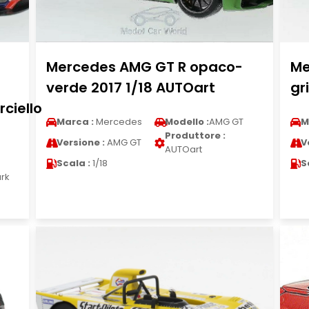
Mercedes AMG GT R opaco-
Me
verde 2017 1/18 AUTOart
gr
ciello
Marca :
Mercedes
Modello :
AMG GT
M
Produttore :
Versione :
AMG GT
V
AUTOart
Scala :
1/18
S
rk