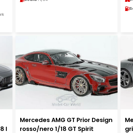
S
rk
)
Mercedes AMG GT Prior Design
Me
8 I
rosso/nero 1/18 GT Spirit
gr