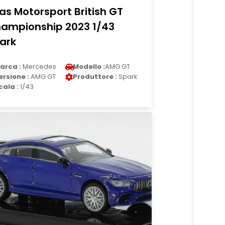
as Motorsport British GT
ampionship 2023 1/43
ark
arca :
Mercedes
Modello :
AMG GT
ersione :
AMG GT
Produttore :
Spark
cala :
1/43