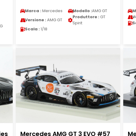
Marca :
Mercedes
Modello :
AMG GT
M
Produttore :
GT
V
Versione :
AMG GT
Spirit
S
ZG
Scala :
1/18
ies
Mercedes AMG GT 3 EVO #57
Me