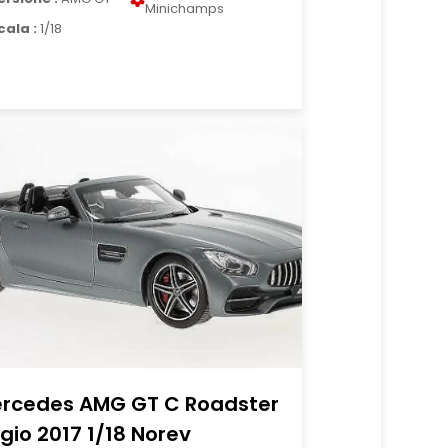
Minichamps
cala :
1/18
rcedes AMG GT C Roadster
igio 2017 1/18 Norev