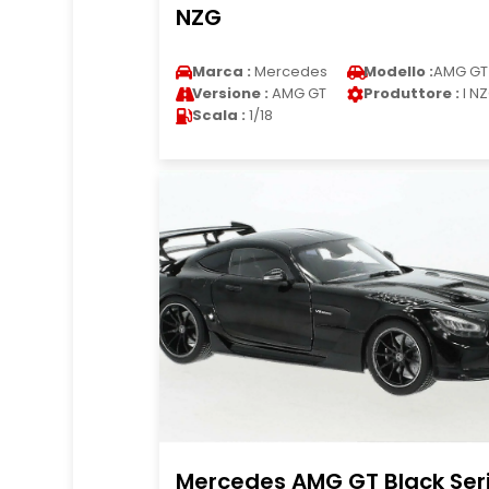
NZG
Marca :
Mercedes
Modello :
AMG GT
Versione :
AMG GT
Produttore :
I N
Scala :
1/18
Mercedes AMG GT Black Ser