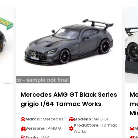
Mercedes AMG GT Black Series
Me
grigio 1/64 Tarmac Works
me
Mi
Marca :
Mercedes
Modello :
AMG GT
Produttore :
Tarmac
Versione :
AMG GT
M
Works
Scala :
1/64
V