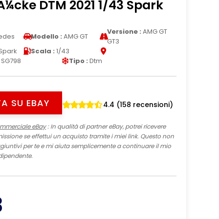
¼cke DTM 2021 1/43 Spark
Versione :
AMG GT
edes
Modello :
AMG GT
GT3
Spark
Scala :
1/43
SG798
Tipo :
Dtm
A SU EBAY
4.4 (158 recensioni)
ommerciale eBay
: In qualità di partner eBay, potrei ricevere
sione se effettui un acquisto tramite i miei link. Questo non
iuntivi per te e mi aiuta semplicemente a continuare il mio
dipendente.
3