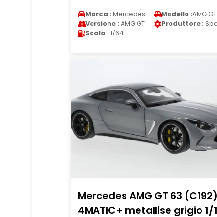
Marca :
Mercedes
Modello :
AMG GT
Versione :
AMG GT
Produttore :
Spa
Scala :
1/64
Mercedes AMG GT 63 (C192
4MATIC+ metallise grigio 1/1