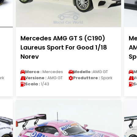
Mercedes AMG GT S (C190)
Me
Laureus Sport For Good 1/18
AM
Norev
Sp
Marca :
Mercedes
Modello :
AMG GT
M
rk
Versione :
AMG GT
Produttore :
Spark
V
Scala :
1/43
S