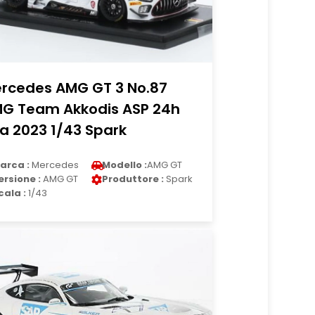
rcedes AMG GT 3 No.87
G Team Akkodis ASP 24h
a 2023 1/43 Spark
arca :
Mercedes
Modello :
AMG GT
ersione :
AMG GT
Produttore :
Spark
cala :
1/43