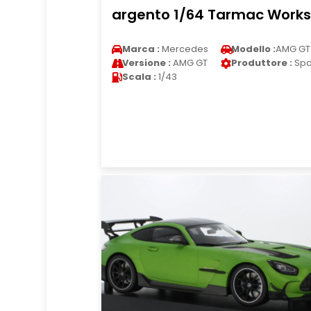
argento 1/64 Tarmac Works
Marca :
Mercedes
Modello :
AMG GT
Versione :
AMG GT
Produttore :
Spa
Scala :
1/43