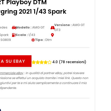
T Playboy DTM
ring 2021 1/43 Spark
Versione :
AMG GT
edes
Modello :
AMG GT
GT3
Spark
Scala :
1/43
SG809
Tipo :
Dtm
A SU EBAY
4.0 (78 recensioni)
ommerciale eBay
: In qualità di partner eBay, potrei ricevere
sione se effettui un acquisto tramite i miei link. Questo non
iuntivi per te e mi aiuta semplicemente a continuare il mio
dipendente.