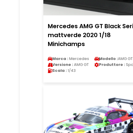
Mercedes AMG GT Black Ser
mattverde 2020 1/18
Minichamps
Marca :
Mercedes
Modello :
AMG GT
Versione :
AMG GT
Produttore :
Spa
Scala :
1/43