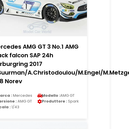
rcedes AMG GT 3 No.1 AMG
ack falcon SAP 24h
rburgring 2017
Buurman/A.Christodoulou/M.Engel/M.Metzg
18 Norev
arca :
Mercedes
Modello :
AMG GT
ersione :
AMG GT
Produttore :
Spark
cala :
1/43