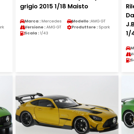
grigio 2015 1/18 Maisto
Ri
Da
Marca :
Mercedes
Modello :
AMG GT
J.
rk
Versione :
AMG GT
Produttore :
Spark
1/
Scala :
1/43
M
V
S