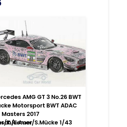
3
rcedes AMG GT 3 No.26 BWT
cke Motorsport BWT ADAC
 Masters 2017
er/K.Riemer
Asch/L.Auer/S.Mücke 1/43