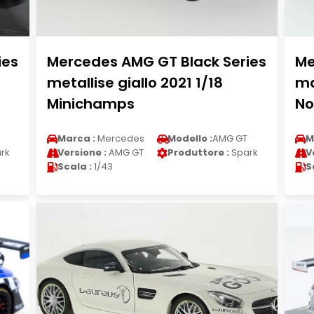
ies
Mercedes AMG GT Black Series
Me
metallise giallo 2021 1/18
ma
Minichamps
No
Marca :
Mercedes
Modello :
AMG GT
M
rk
Versione :
AMG GT
Produttore :
Spark
V
Scala :
1/43
S