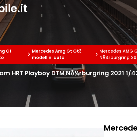
le.it
mg Gt
Mercedes Amg Gt Gt3
Mercedes AMG G
to
modellini auto
NÃ¼rburgring 20
am HRT Playboy DTM NÃ¼rburgring 2021 1/4
Mercede