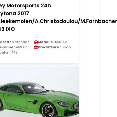
ley Motorsports 24h
ytona 2017
Bleekemolen/A.Christodoulou/M.Farnbacher
43 IXO
arca :
Mercedes
Modello :
AMG GT
ersione :
AMG GT
Produttore :
Spark
cala :
1/43