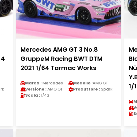
Mercedes AMG GT 3 No.8
Me
64
GruppeM Racing BWT DTM
Bl
2021 1/64 Tarmac Works
Nü
Y.
Marca :
Mercedes
Modello :
AMG GT
1/
rk
Versione :
AMG GT
Produttore :
Spark
Scala :
1/43
M
V
S