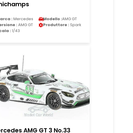
nichamps
arca :
Mercedes
Modello :
AMG GT
ersione :
AMG GT
Produttore :
Spark
cala :
1/43
rcedes AMG GT 3 No.33