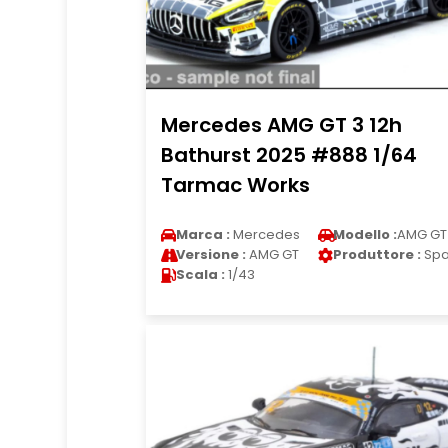
Mercedes AMG GT 3 12h
Bathurst 2025 #888 1/64
Tarmac Works
Marca :
Mercedes
Modello :
AMG GT
Versione :
AMG GT
Produttore :
Spa
Scala :
1/43