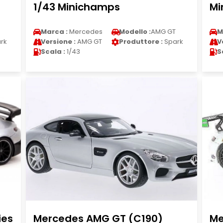
1/43 Minichamps
Mi
Marca :
Mercedes
Modello :
AMG GT
M
rk
Versione :
AMG GT
Produttore :
Spark
V
Scala :
1/43
S
ies
Mercedes AMG GT (C190)
Me