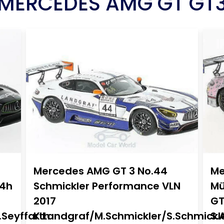
MERCEDES AMG GT GT
Mercedes AMG GT 3 No.44
Me
24h
Schmickler Performance VLN
Mü
2017
GT
.Seyffarth
K.Landgraf/M.Schmickler/S.Schmickl
S.