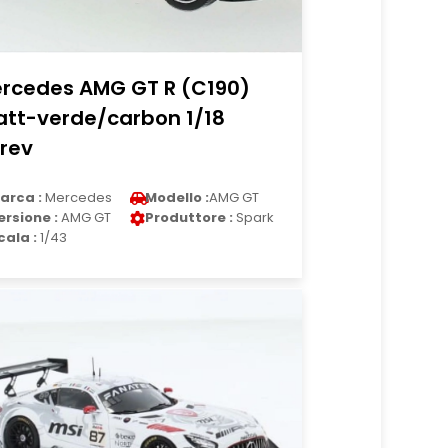
rcedes AMG GT R (C190)
tt-verde/carbon 1/18
rev
arca :
Mercedes
Modello :
AMG GT
ersione :
AMG GT
Produttore :
Spark
cala :
1/43