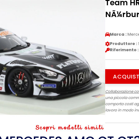
Team HR
NÃ¼rburg
Marca :
Merc
Produttore :
Riferimento :
ACQUIST
Collaborazione c
una piccola commis
comporta costi agg
lavoro in modo in
Scopri modelli simili