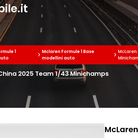
le.it
rmule 1
Mclaren Formule 1 Base
McLaren 
auto
modellini auto
Minicha
 China 2025 Team 1/43 Minichamps
McLaren 