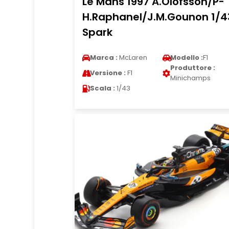
Le Mans 1997 A.Olofsson/P-
H.Raphanel/J.M.Gounon 1/4
Spark
Marca :
McLaren
Modello :
F1
Produttore :
Versione :
F1
Minichamps
Scala :
1/43