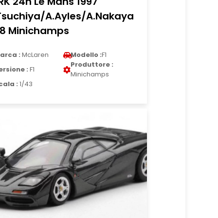
RK 24h Le Mans 1997
Tsuchiya/A.Ayles/A.Nakaya
18 Minichamps
arca :
McLaren
Modello :
F1
Produttore :
ersione :
F1
Minichamps
cala :
1/43