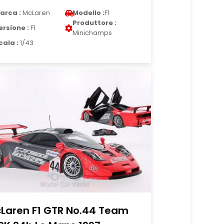
arca :
McLaren
Modello :
F1
Produttore :
ersione :
F1
Minichamps
cala :
1/43
Laren F1 GTR No.44 Team