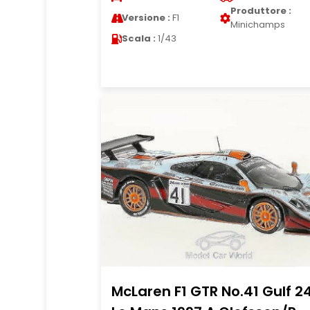
Produttore :
Versione :
F1
Minichamps
Scala :
1/43
McLaren F1 GTR No.41 Gulf 2