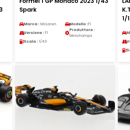
Formel 1 GP Monaco 2023 1/43
LA
3
Spark
K.
1/
Marca :
McLaren
Modello :
F1
Produttore :
Versione :
F1
M
Minichamps
Scala :
1/43
V
S