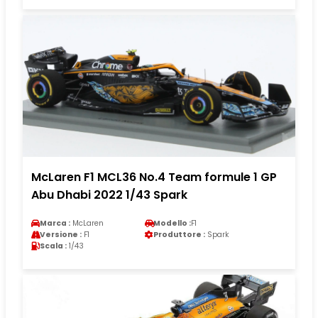
McLaren F1 MCL36 No.4 Team formule 1 GP
Abu Dhabi 2022 1/43 Spark
Marca :
McLaren
Modello :
F1
Versione :
F1
Produttore :
Spark
Scala :
1/43