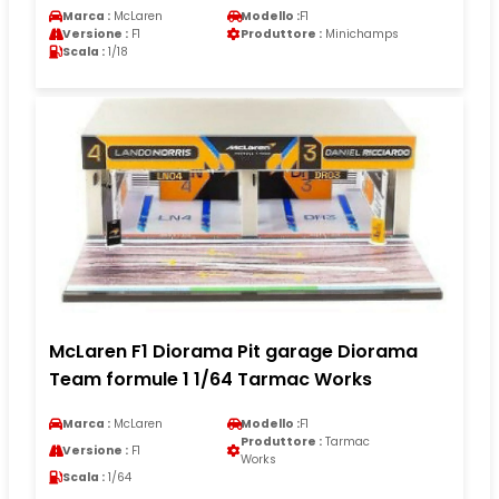
Marca :
McLaren
Modello :
F1
Versione :
F1
Produttore :
Minichamps
Scala :
1/18
McLaren F1 Diorama Pit garage Diorama
Team formule 1 1/64 Tarmac Works
Marca :
McLaren
Modello :
F1
Produttore :
Tarmac
Versione :
F1
Works
Scala :
1/64