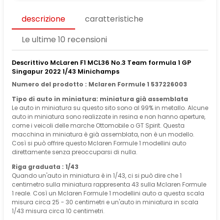
descrizione
caratteristiche
Le ultime 10 recensioni
Descrittivo McLaren F1 MCL36 No.3 Team formula 1 GP
Singapur 2022 1/43 Minichamps
Numero del prodotto : Mclaren Formule 1 537226003
Tipo di auto in miniatura: miniatura già assemblata
Le auto in miniatura su questo sito sono al 99% in metallo. Alcune
auto in miniatura sono realizzate in resina e non hanno aperture,
come i veicoli delle marche Ottomobile o GT Spirit. Questa
macchina in miniatura è già assemblata, non è un modello.
Così si può offrire questo Mclaren Formule 1 modellini auto
direttamente senza preoccuparsi di nulla.
Riga graduata : 1/43
Quando un'auto in miniatura è in 1/43, ci si può dire che 1
centimetro sulla miniatura rappresenta 43 sulla Mclaren Formule
1 reale. Così un Mclaren Formule 1 modellini auto a questa scala
misura circa 25 - 30 centimetri e un'auto in miniatura in scala
1/43 misura circa 10 centimetri.