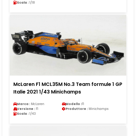
Scala :
1/18
McLaren F1 MCL35M No.3 Team formule 1 GP
Italie 2021 1/43 Minichamps
Marca :
McLaren
Modello :
F1
Versione :
F1
Produttore :
Minichamps
Scala :
1/43