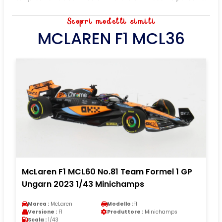
Scopri modelli simili
MCLAREN F1 MCL36
McLaren F1 MCL60 No.81 Team Formel 1 GP
Ungarn 2023 1/43 Minichamps
Marca :
McLaren
Modello :
F1
Versione :
F1
Produttore :
Minichamps
Scala :
1/43