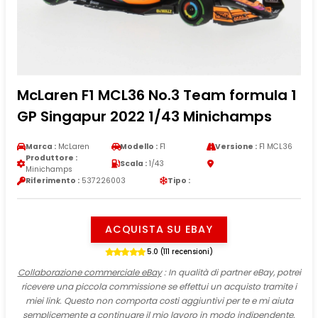
McLaren F1 MCL36 No.3 Team formula 1
GP Singapur 2022 1/43 Minichamps
Marca :
McLaren
Modello :
F1
Versione :
F1 MCL36
Produttore :
Scala :
1/43
Minichamps
Riferimento :
537226003
Tipo :
ACQUISTA SU EBAY
5.0 (111 recensioni)
Collaborazione commerciale eBay
: In qualità di partner eBay, potrei
ricevere una piccola commissione se effettui un acquisto tramite i
miei link. Questo non comporta costi aggiuntivi per te e mi aiuta
semplicemente a continuare il mio lavoro in modo indipendente.