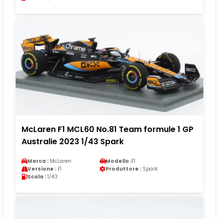
McLaren F1 MCL60 No.81 Team formule 1 GP
Australie 2023 1/43 Spark
Marca :
McLaren
Modello :
F1
Versione :
F1
Produttore :
Spark
Scala :
1/43