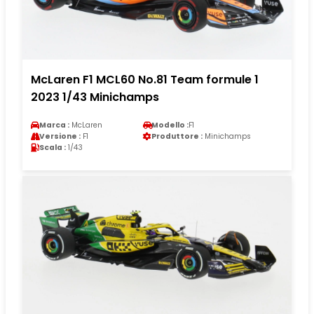
McLaren F1 MCL60 No.81 Team formule 1
2023 1/43 Minichamps
Marca :
McLaren
Modello :
F1
Versione :
F1
Produttore :
Minichamps
Scala :
1/43