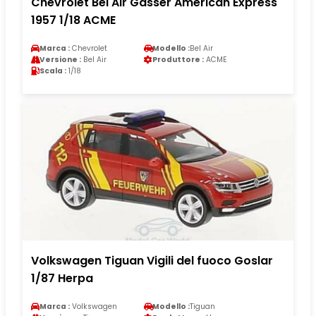
Chevrolet Bel Air Gasser American Express
1957 1/18 ACME
Marca :
Chevrolet
Modello :
Bel Air
Versione :
Bel Air
Produttore :
ACME
Scala :
1/18
Volkswagen Tiguan Vigili del fuoco Goslar
1/87 Herpa
Marca :
Volkswagen
Modello :
Tiguan