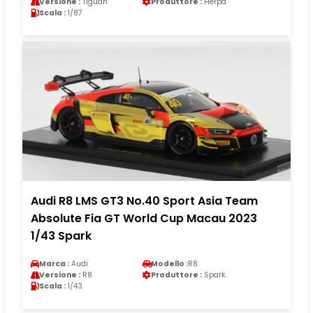
Versione :
Tiguan
Produttore :
Herpa
Scala :
1/87
Audi R8 LMS GT3 No.40 Sport Asia Team
Absolute Fia GT World Cup Macau 2023
1/43 Spark
Marca :
Audi
Modello :
R8
Versione :
R8
Produttore :
Spark
Scala :
1/43