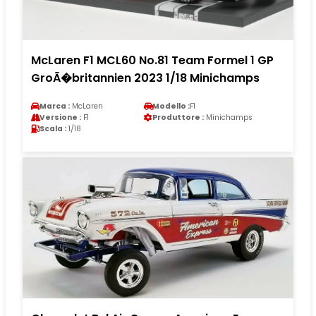
McLaren F1 MCL60 No.81 Team Formel 1 GP
GroÃ�britannien 2023 1/18 Minichamps
Marca :
McLaren
Modello :
F1
Versione :
F1
Produttore :
Minichamps
Scala :
1/18