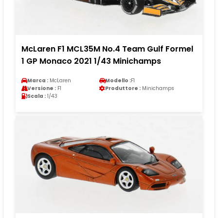
McLaren F1 MCL35M No.4 Team Gulf Formel
1 GP Monaco 2021 1/43 Minichamps
Marca :
McLaren
Modello :
F1
Versione :
F1
Produttore :
Minichamps
Scala :
1/43