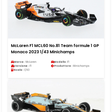
McLaren F1 MCL60 No.81 Team formule 1 GP
Monaco 2023 1/43 Minichamps
Marca :
McLaren
Modello :
F1
Versione :
F1
Produttore :
Minichamps
Scala :
1/43