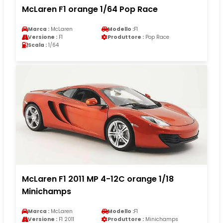
McLaren F1 orange 1/64 Pop Race
Marca :
McLaren
Modello :
F1
Versione :
F1
Produttore :
Pop Race
Scala :
1/64
McLaren F1 2011 MP 4-12C orange 1/18
Minichamps
Marca :
McLaren
Modello :
F1
Versione :
F1 2011
Produttore :
Minichamps