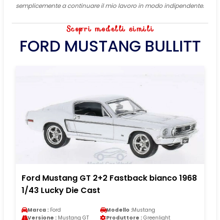
semplicemente a continuare il mio lavoro in modo indipendente.
Scopri modelli simili
FORD MUSTANG BULLITT
Ford Mustang GT 2+2 Fastback bianco 1968
1/43 Lucky Die Cast
Marca :
Ford
Modello :
Mustang
Versione :
Mustang GT
Produttore :
Greenlight