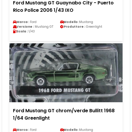
Ford Mustang GT Guaynabo City - Puerto
Rico Police 2006 1/43 IXO
Marca :
Ford
Modello :
Mustang
Versione :
Mustang GT
Produttore :
Greenlight
Scala :
1/43
Ford Mustang GT chrom/verde Bullitt 1968
1/64 Greenlight
Marca :
Ford
Modello :
Mustang