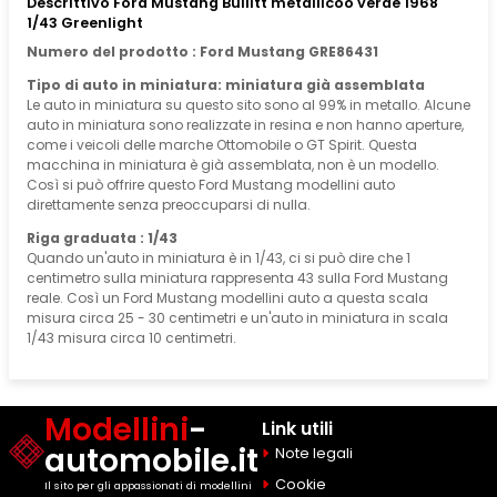
Descrittivo Ford Mustang Bullitt metallicoo verde 1968
1/43 Greenlight
Numero del prodotto : Ford Mustang GRE86431
Tipo di auto in miniatura: miniatura già assemblata
Le auto in miniatura su questo sito sono al 99% in metallo. Alcune
auto in miniatura sono realizzate in resina e non hanno aperture,
come i veicoli delle marche Ottomobile o GT Spirit. Questa
macchina in miniatura è già assemblata, non è un modello.
Così si può offrire questo Ford Mustang modellini auto
direttamente senza preoccuparsi di nulla.
Riga graduata : 1/43
Quando un'auto in miniatura è in 1/43, ci si può dire che 1
centimetro sulla miniatura rappresenta 43 sulla Ford Mustang
reale. Così un Ford Mustang modellini auto a questa scala
misura circa 25 - 30 centimetri e un'auto in miniatura in scala
1/43 misura circa 10 centimetri.
Modellini
-
Link utili
automobile.it
Note legali
Cookie
Il sito per gli appassionati di modellini