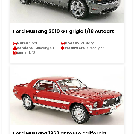
Ford Mustang 2010 GT grigio 1/18 Autoart
Marca :
Ford
Modello :
Mustang
Versione :
Mustang GT
Produttore :
Greenlight
Scala :
1/43
Ford Mustang 1968 gt rosso california