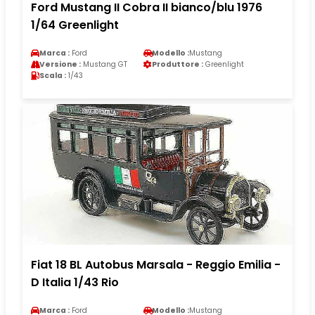
Ford Mustang II Cobra II bianco/blu 1976
1/64 Greenlight
Marca :
Ford
Modello :
Mustang
Versione :
Mustang GT
Produttore :
Greenlight
Scala :
1/43
Fiat 18 BL Autobus Marsala - Reggio Emilia -
D Italia 1/43 Rio
Marca :
Ford
Modello :
Mustang