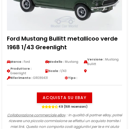
Ford Mustang Bullitt metallicoo verde
1968 1/43 Greenlight
Versione :
Mustang
Marca :
Ford
Modello :
Mustang
Bullitt
Produttore :
Scala :
1/43
Greenlight
Riferimento :
GRE86431
Tipo :
ACQUISTA SU EBAY
4.9 (168 recensioni)
Collaborazione commerciale eBay
: In qualità di partner eBay, potrei
ricevere una piccola commissione se effettui un acquisto tramite i
miei link. Questo non comporta costi aggiuntivi per te e mi aiuta