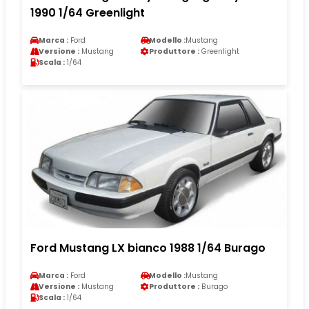
1990 1/64 Greenlight
Marca :
Ford
Modello :
Mustang
Versione :
Mustang
Produttore :
Greenlight
Scala :
1/64
Ford Mustang LX bianco 1988 1/64 Burago
Marca :
Ford
Modello :
Mustang
Versione :
Mustang
Produttore :
Burago
Scala :
1/64