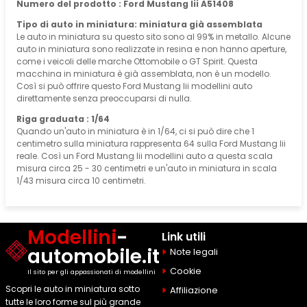
Numero del prodotto : Ford Mustang Iii A51408
Tipo di auto in miniatura: miniatura già assemblata
Le auto in miniatura su questo sito sono al 99% in metallo. Alcune
auto in miniatura sono realizzate in resina e non hanno aperture,
come i veicoli delle marche Ottomobile o GT Spirit. Questa
macchina in miniatura è già assemblata, non è un modello.
Così si può offrire questo Ford Mustang Iii modellini auto
direttamente senza preoccuparsi di nulla.
Riga graduata : 1/64
Quando un'auto in miniatura è in 1/64, ci si può dire che 1
centimetro sulla miniatura rappresenta 64 sulla Ford Mustang Iii
reale. Così un Ford Mustang Iii modellini auto a questa scala
misura circa 25 - 30 centimetri e un'auto in miniatura in scala
1/43 misura circa 10 centimetri.
Modellini
-
Link utili
automobile.it
Note legali
Cookie
Il sito per gli appassionati di modellini
Scopri le auto in miniatura sotto
Affiliazione
tutte le loro forme sul più grande