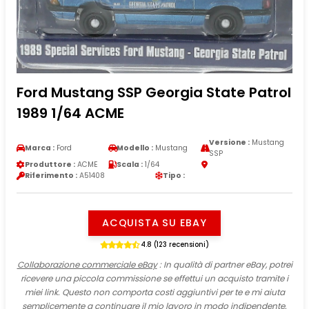
Ford Mustang SSP Georgia State Patrol
1989 1/64 ACME
Versione :
Mustang
Marca :
Ford
Modello :
Mustang
SSP
Produttore :
ACME
Scala :
1/64
Riferimento :
A51408
Tipo :
ACQUISTA SU EBAY
4.8 (123 recensioni)
Collaborazione commerciale eBay
: In qualità di partner eBay, potrei
ricevere una piccola commissione se effettui un acquisto tramite i
miei link. Questo non comporta costi aggiuntivi per te e mi aiuta
semplicemente a continuare il mio lavoro in modo indipendente.