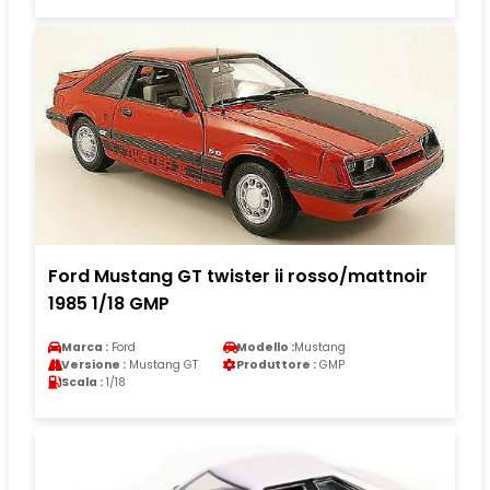
Ford Mustang GT twister ii rosso/mattnoir
1985 1/18 GMP
Marca :
Ford
Modello :
Mustang
Versione :
Mustang GT
Produttore :
GMP
Scala :
1/18