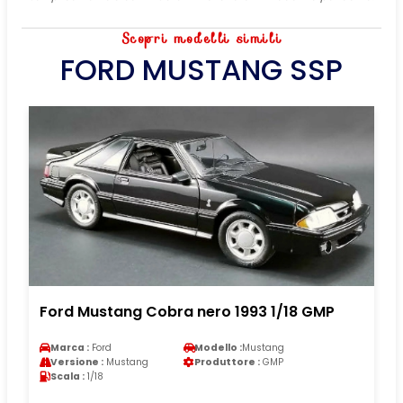
Scopri modelli simili
FORD MUSTANG SSP
Ford Mustang Cobra nero 1993 1/18 GMP
Marca :
Ford
Modello :
Mustang
Versione :
Mustang
Produttore :
GMP
Scala :
1/18