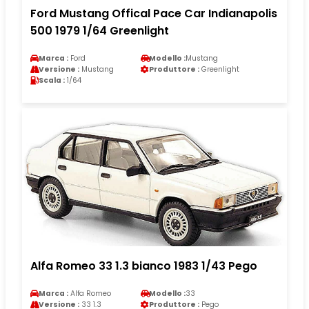
Ford Mustang Offical Pace Car Indianapolis
500 1979 1/64 Greenlight
Marca :
Ford
Modello :
Mustang
Versione :
Mustang
Produttore :
Greenlight
Scala :
1/64
Alfa Romeo 33 1.3 bianco 1983 1/43 Pego
Marca :
Alfa Romeo
Modello :
33
Versione :
33 1.3
Produttore :
Pego