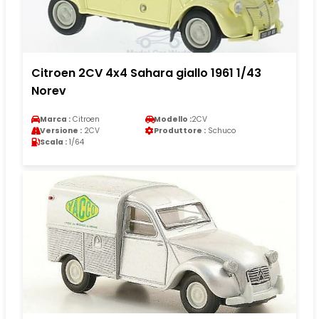
Citroen 2CV 4x4 Sahara giallo 1961 1/43
Norev
Marca :
Citroen
Modello :
2CV
Versione :
2CV
Produttore :
Schuco
Scala :
1/64