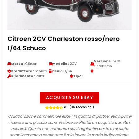
Citroen 2CV Charleston rosso/nero
1/64 Schuco
Versione :
2CV
Marca :
Citroen
Modello :
2CV
Charleston
Produttore :
Schuco
Scala :
1/64
Riferimento :
20121
Tipo :
ACQUISTA SU EBAY
4.9 (96 recensioni)
Collaborazione commerciale eBay
: In qualità di partner eBay, potrei
ricevere una piccola commissione se effettui un acquisto tramite i
miei link. Questo non comporta costi aggiuntivi per te e mi aiuta
semplicemente a continuare il mio lavoro in modo indipendente.