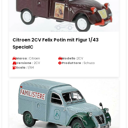
Citroen 2CV Felix Potin mit Figur 1/43
SpecialC
Marca :
Citroen
Modello :
2CV
Versione :
2CV
Produttore :
Schuco
Scala :
1/64