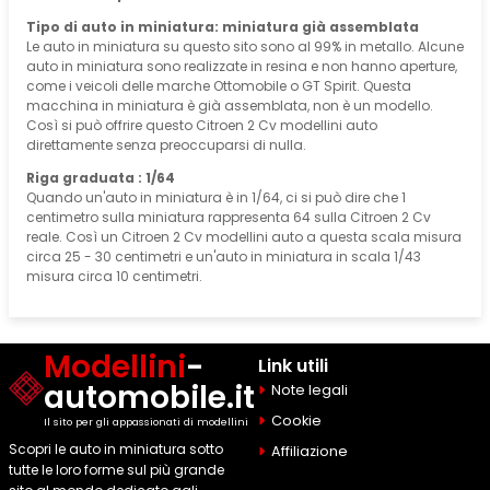
Tipo di auto in miniatura: miniatura già assemblata
Le auto in miniatura su questo sito sono al 99% in metallo. Alcune
auto in miniatura sono realizzate in resina e non hanno aperture,
come i veicoli delle marche Ottomobile o GT Spirit. Questa
macchina in miniatura è già assemblata, non è un modello.
Così si può offrire questo Citroen 2 Cv modellini auto
direttamente senza preoccuparsi di nulla.
Riga graduata : 1/64
Quando un'auto in miniatura è in 1/64, ci si può dire che 1
centimetro sulla miniatura rappresenta 64 sulla Citroen 2 Cv
reale. Così un Citroen 2 Cv modellini auto a questa scala misura
circa 25 - 30 centimetri e un'auto in miniatura in scala 1/43
misura circa 10 centimetri.
Modellini
-
Link utili
automobile.it
Note legali
Cookie
Il sito per gli appassionati di modellini
Scopri le auto in miniatura sotto
Affiliazione
tutte le loro forme sul più grande