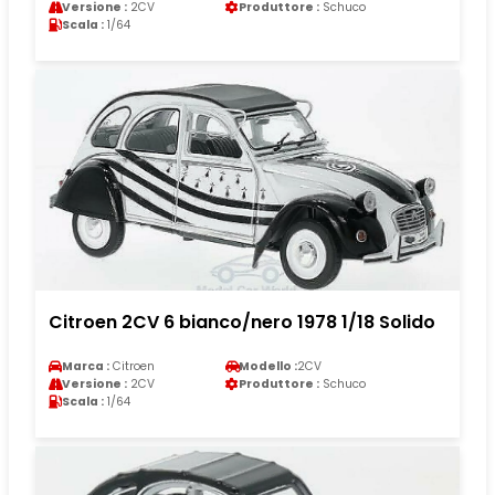
Versione :
2CV
Produttore :
Schuco
Scala :
1/64
Citroen 2CV 6 bianco/nero 1978 1/18 Solido
Marca :
Citroen
Modello :
2CV
Versione :
2CV
Produttore :
Schuco
Scala :
1/64