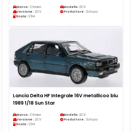
Marca :
Citroen
Modello :
2CV
Versione :
2CV
Produttore :
Schuco
Scala :
1/64
Lancia Delta HF Integrale 16V metallicoo blu
1989 1/18 Sun Star
Marca :
Citroen
Modello :
2CV
Versione :
2CV
Produttore :
Schuco
Scala :
1/64