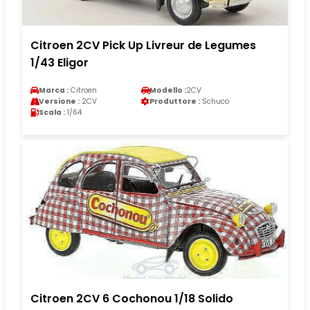
Citroen 2CV Pick Up Livreur de Legumes
1/43 Eligor
Marca :
Citroen
Modello :
2CV
Versione :
2CV
Produttore :
Schuco
Scala :
1/64
Citroen 2CV 6 Cochonou 1/18 Solido