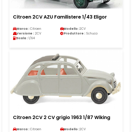
Citroen 2CV AZU Familistere 1/43 Eligor
Marca :
Citroen
Modello :
2CV
Versione :
2CV
Produttore :
Schuco
Scala :
1/64
Citroen 2CV 2 CV grigio 1963 1/87 Wiking
Marca :
Citroen
Modello :
2CV