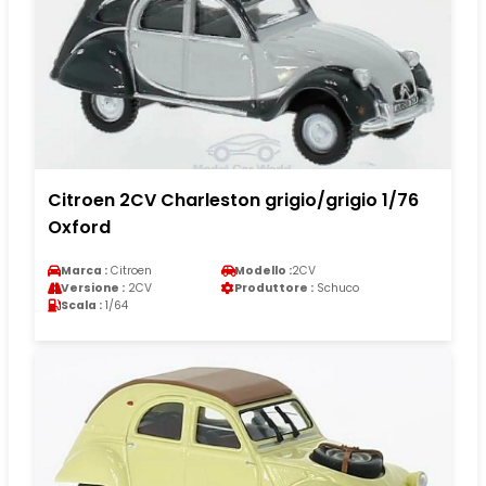
Citroen 2CV Charleston grigio/grigio 1/76
Oxford
Marca :
Citroen
Modello :
2CV
Versione :
2CV
Produttore :
Schuco
Scala :
1/64