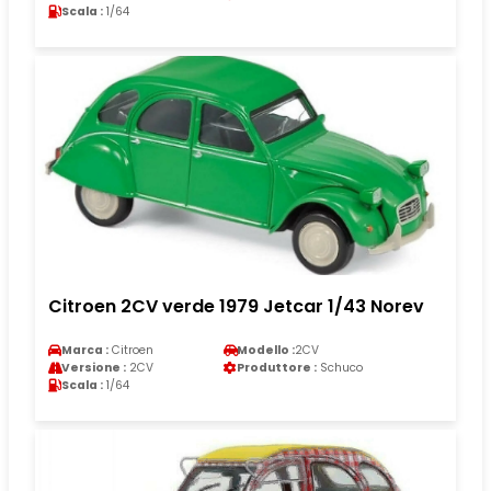
Scala :
1/64
Citroen 2CV verde 1979 Jetcar 1/43 Norev
Marca :
Citroen
Modello :
2CV
Versione :
2CV
Produttore :
Schuco
Scala :
1/64