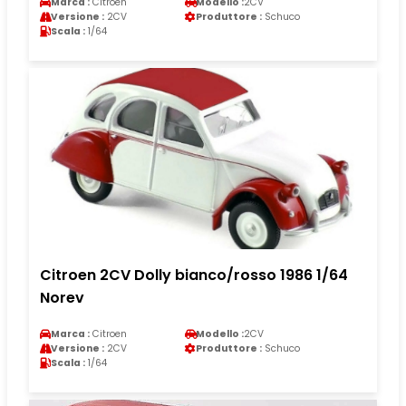
Marca :
Citroen
Modello :
2CV
Versione :
2CV
Produttore :
Schuco
Scala :
1/64
Citroen 2CV Dolly bianco/rosso 1986 1/64
Norev
Marca :
Citroen
Modello :
2CV
Versione :
2CV
Produttore :
Schuco
Scala :
1/64