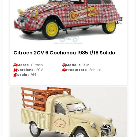
Citroen 2CV 6 Cochonou 1985 1/18 Solido
Marca :
Citroen
Modello :
2CV
Versione :
2CV
Produttore :
Schuco
Scala :
1/64