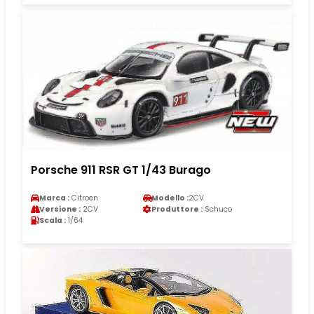
Porsche 911 RSR GT 1/43 Burago
Marca :
Citroen
Modello :
2CV
Versione :
2CV
Produttore :
Schuco
Scala :
1/64