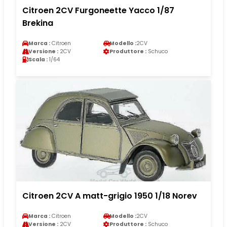
Citroen 2CV Furgoneette Yacco 1/87
Brekina
Marca :
Citroen
Modello :
2CV
Versione :
2CV
Produttore :
Schuco
Scala :
1/64
Citroen 2CV A matt-grigio 1950 1/18 Norev
Marca :
Citroen
Modello :
2CV
Versione :
2CV
Produttore :
Schuco