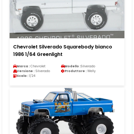
Chevrolet Silverado Squarebody bianco
1986 1/64 Greenlight
Marca :
Chevrolet
Modello :
Silverado
Versione :
Silverado
Produttore :
Welly
Scala :
1/24