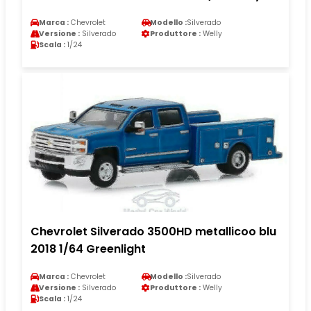
Marca :
Chevrolet
Modello :
Silverado
Versione :
Silverado
Produttore :
Welly
Scala :
1/24
Chevrolet Silverado 3500HD metallicoo blu
2018 1/64 Greenlight
Marca :
Chevrolet
Modello :
Silverado
Versione :
Silverado
Produttore :
Welly
Scala :
1/24