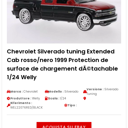
Chevrolet Silverado tuning Extended
Cab rosso/nero 1999 Protection de
surface de chargement dÃ©tachable
1/24 Welly
Versione :
Silverado
Marca :
Chevrolet
Modello :
Silverado
Tuning
Produttore :
Welly
Scala :
1/24
Riferimento :
Tipo :
WEL22076RED/BLACK
ACQUISTA SU EBAY