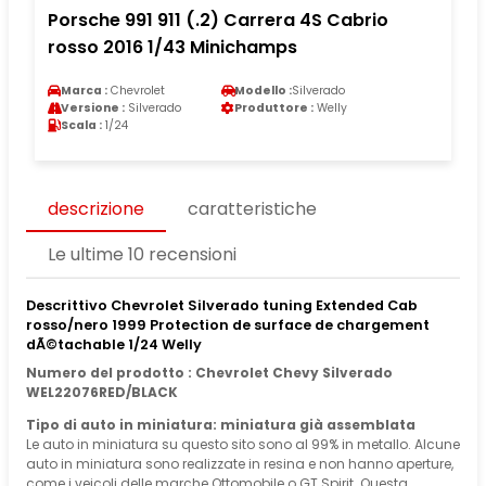
Porsche 991 911 (.2) Carrera 4S Cabrio
rosso 2016 1/43 Minichamps
Marca :
Chevrolet
Modello :
Silverado
Versione :
Silverado
Produttore :
Welly
Scala :
1/24
descrizione
caratteristiche
Le ultime 10 recensioni
Descrittivo Chevrolet Silverado tuning Extended Cab
rosso/nero 1999 Protection de surface de chargement
dÃ©tachable 1/24 Welly
Numero del prodotto : Chevrolet Chevy Silverado
WEL22076RED/BLACK
Tipo di auto in miniatura: miniatura già assemblata
Le auto in miniatura su questo sito sono al 99% in metallo. Alcune
auto in miniatura sono realizzate in resina e non hanno aperture,
come i veicoli delle marche Ottomobile o GT Spirit. Questa