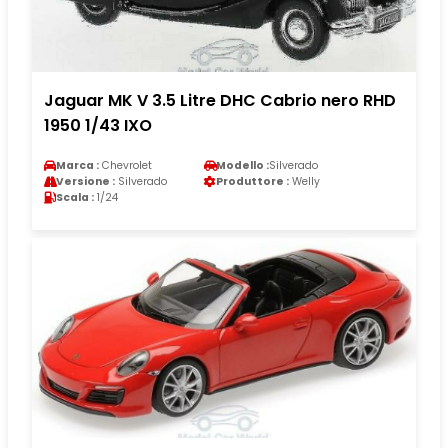
Jaguar MK V 3.5 Litre DHC Cabrio nero RHD
1950 1/43 IXO
Marca :
Chevrolet
Modello :
Silverado
Versione :
Silverado
Produttore :
Welly
Scala :
1/24