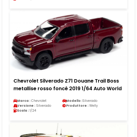
Chevrolet Silverado Z71 Douane Trail Boss
metallise rosso foncé 2019 1/64 Auto World
Marca :
Chevrolet
Modello :
Silverado
Versione :
Silverado
Produttore :
Welly
Scala :
1/24