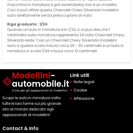
macchina in miniatura è già assemblata, non è un modello.
Così si può offrire questo Chevrolet Chevy Silverado modellini
auto direttamente senza preoccuparsi di nulla.
Riga graduata : 1/24
Quando un'auto in miniatura è in 1/24, ci si può dire che 1
centimetro sulla miniatura rappresenta 24 sulla Chevrolet Chevy
Silverado reale. Così un Chevrolet Chevy Silverado modellini
auto a questa scala misura circa 25 - 30 centimetri e un'auto in
miniatura in scala 1/43 misura circa 10 centimetri.
Modellini
-
Link utili
automobile.it
Note legali
Cookie
Il sito per gli appassionati di modellini
Scopri le auto in miniatura sotto
Affiliazione
tutte le loro forme sul più grande
sito al mondo dedicato agli
appassionati di modellini!
Contact & Info