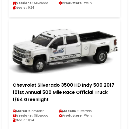
Versione :
Silverado
Produttore :
Welly
Scala :
1/24
Chevrolet Silverado 3500 HD Indy 500 2017
101st Annual 500 Mile Race Official Truck
1/64 Greenlight
Marca :
Chevrolet
Modello :
Silverado
Versione :
Silverado
Produttore :
Welly
Scala :
1/24