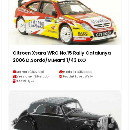
Citroen Xsara WRC No.15 Rally Catalunya
2006 D.Sordo/M.Marti 1/43 IXO
Marca :
Chevrolet
Modello :
Silverado
Versione :
Silverado
Produttore :
Welly
Scala :
1/24