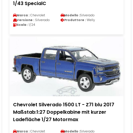
1/43 SpecialC
Marca :
Chevrolet
Modello :
Silverado
Versione :
Silverado
Produttore :
Welly
Scala :
1/24
Chevrolet Silverado 1500 LT - Z71 blu 2017
Maßstab:1:27 Doppelkabine mit kurzer
Ladefläche 1/27 Motormax
Marca :
Chevrolet
Modello :
Silverado