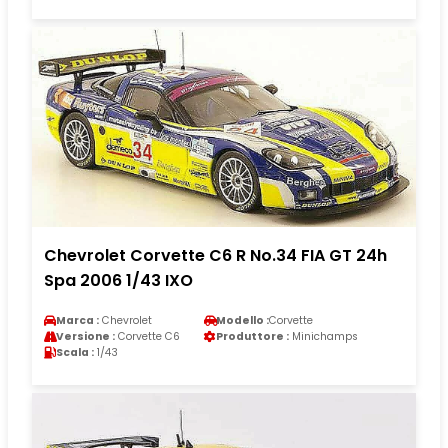
Chevrolet Corvette C6 R No.34 FIA GT 24h
Spa 2006 1/43 IXO
Marca :
Chevrolet
Modello :
Corvette
Versione :
Corvette C6
Produttore :
Minichamps
Scala :
1/43