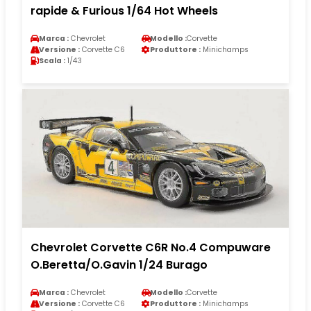
rapide & Furious 1/64 Hot Wheels
Marca :
Chevrolet
Modello :
Corvette
Versione :
Corvette C6
Produttore :
Minichamps
Scala :
1/43
Chevrolet Corvette C6R No.4 Compuware
O.Beretta/O.Gavin 1/24 Burago
Marca :
Chevrolet
Modello :
Corvette
Versione :
Corvette C6
Produttore :
Minichamps