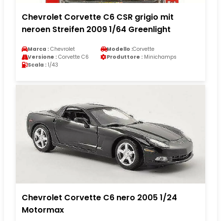
Chevrolet Corvette C6 CSR grigio mit
neroen Streifen 2009 1/64 Greenlight
Marca :
Chevrolet
Modello :
Corvette
Versione :
Corvette C6
Produttore :
Minichamps
Scala :
1/43
Chevrolet Corvette C6 nero 2005 1/24
Motormax