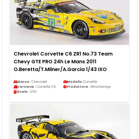
Chevrolet Corvette C6 ZR1 No.73 Team
Chevy GTE PRO 24h Le Mans 2011
O.Beretta/T.Milner/A.Garcia 1/43 IXO
Marca :
Chevrolet
Modello :
Corvette
Versione :
Corvette C6
Produttore :
Minichamps
Scala :
1/43