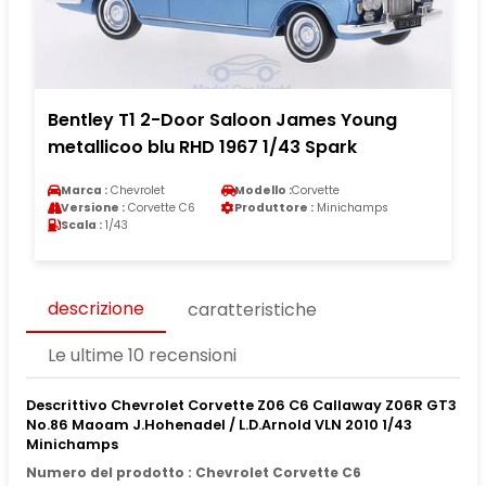
Bentley T1 2-Door Saloon James Young
metallicoo blu RHD 1967 1/43 Spark
Marca :
Chevrolet
Modello :
Corvette
Versione :
Corvette C6
Produttore :
Minichamps
Scala :
1/43
descrizione
caratteristiche
Le ultime 10 recensioni
Descrittivo Chevrolet Corvette Z06 C6 Callaway Z06R GT3
No.86 Maoam J.Hohenadel / L.D.Arnold VLN 2010 1/43
Minichamps
Numero del prodotto : Chevrolet Corvette C6