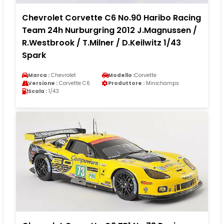
Chevrolet Corvette C6 No.90 Haribo Racing
Team 24h Nurburgring 2012 J.Magnussen /
R.Westbrook / T.Milner / D.Keilwitz 1/43
Spark
Marca :
Chevrolet
Modello :
Corvette
Versione :
Corvette C6
Produttore :
Minichamps
Scala :
1/43