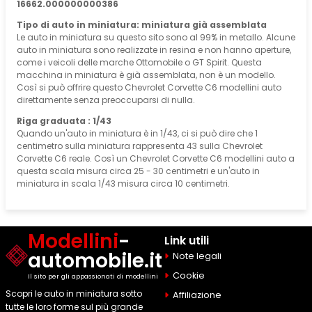
16662.000000000386
Tipo di auto in miniatura: miniatura già assemblata
Le auto in miniatura su questo sito sono al 99% in metallo. Alcune
auto in miniatura sono realizzate in resina e non hanno aperture,
come i veicoli delle marche Ottomobile o GT Spirit. Questa
macchina in miniatura è già assemblata, non è un modello.
Così si può offrire questo Chevrolet Corvette C6 modellini auto
direttamente senza preoccuparsi di nulla.
Riga graduata : 1/43
Quando un'auto in miniatura è in 1/43, ci si può dire che 1
centimetro sulla miniatura rappresenta 43 sulla Chevrolet
Corvette C6 reale. Così un Chevrolet Corvette C6 modellini auto a
questa scala misura circa 25 - 30 centimetri e un'auto in
miniatura in scala 1/43 misura circa 10 centimetri.
Modellini
-
Link utili
automobile.it
Note legali
Cookie
Il sito per gli appassionati di modellini
Scopri le auto in miniatura sotto
Affiliazione
tutte le loro forme sul più grande