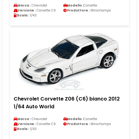
Marca :
Chevrolet
Modello :
Corvette
Versione :
Corvette C6
Produttore :
Minichamps
Scala :
1/43
Chevrolet Corvette Z06 (C6) bianco 2012
1/64 Auto World
Marca :
Chevrolet
Modello :
Corvette
Versione :
Corvette C6
Produttore :
Minichamps
Scala :
1/43