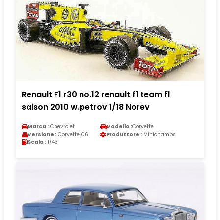
Renault F1 r30 no.12 renault f1 team f1
saison 2010 w.petrov 1/18 Norev
Marca :
Chevrolet
Modello :
Corvette
Versione :
Corvette C6
Produttore :
Minichamps
Scala :
1/43