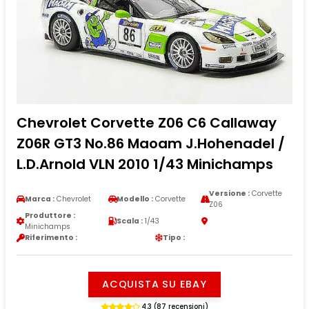
Chevrolet Corvette Z06 C6 Callaway
Z06R GT3 No.86 Maoam J.Hohenadel /
L.D.Arnold VLN 2010 1/43 Minichamps
Versione :
Corvette
Marca :
Chevrolet
Modello :
Corvette
Z06
Produttore :
Scala :
1/43
Minichamps
Riferimento :
Tipo :
ACQUISTA SU EBAY
4.3 (87 recensioni)