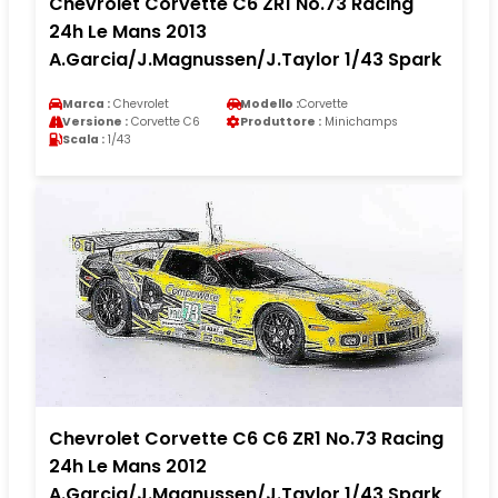
Chevrolet Corvette C6 ZR1 No.73 Racing
24h Le Mans 2013
A.Garcia/J.Magnussen/J.Taylor 1/43 Spark
Marca :
Chevrolet
Modello :
Corvette
Versione :
Corvette C6
Produttore :
Minichamps
Scala :
1/43
Chevrolet Corvette C6 C6 ZR1 No.73 Racing
24h Le Mans 2012
A.Garcia/J.Magnussen/J.Taylor 1/43 Spark