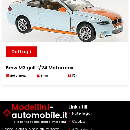
Dettagli
Bmw M3 gulf 1/24 Motormax
Motormax
Bmw
1/24
Modellini
-
Link utili
automobile.it
Note legali
Cookie
Il sito per gli appassionati di modellini
Scopri le auto in miniatura sotto
Affiliazione