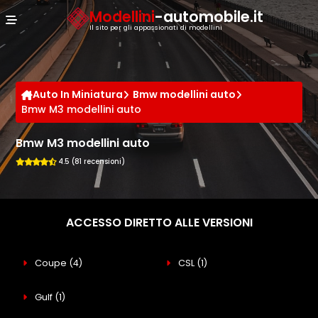
Cookies management panel
Modellini
-automobile.it
Il sito per gli appassionati di modellini
Auto In Miniatura
Bmw modellini auto
Bmw M3 modellini auto
Bmw M3 modellini auto
4.5 (81 recensioni)
ACCESSO DIRETTO ALLE VERSIONI
Coupe
(4)
CSL
(1)
Gulf
(1)