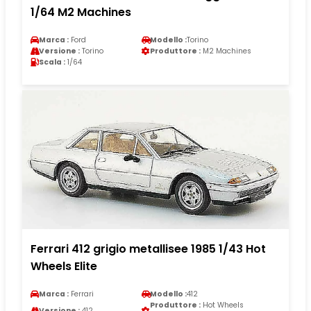
1/64 M2 Machines
Marca :
Ford
Modello :
Torino
Versione :
Torino
Produttore :
M2 Machines
Scala :
1/64
Ferrari 412 grigio metallisee 1985 1/43 Hot
Wheels Elite
Marca :
Ferrari
Modello :
412
Produttore :
Hot Wheels
Versione :
412