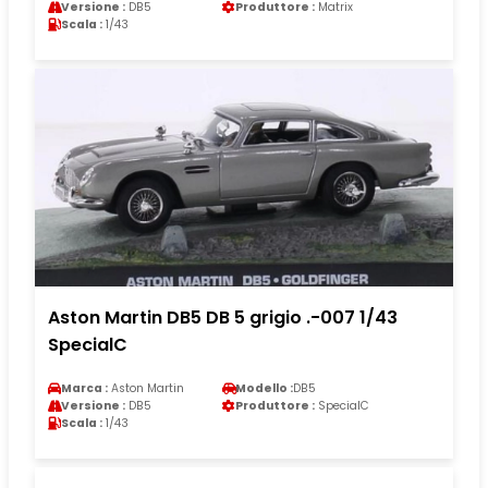
Versione :
DB5
Produttore :
Matrix
Scala :
1/43
Aston Martin DB5 DB 5 grigio .-007 1/43
SpecialC
Marca :
Aston Martin
Modello :
DB5
Versione :
DB5
Produttore :
SpecialC
Scala :
1/43