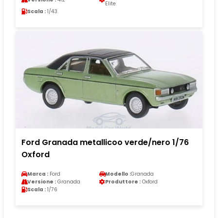
Elite
Scala :
1/43
Ford Granada metallicoo verde/nero 1/76
Oxford
Marca :
Ford
Modello :
Granada
Versione :
Granada
Produttore :
Oxford
Scala :
1/76