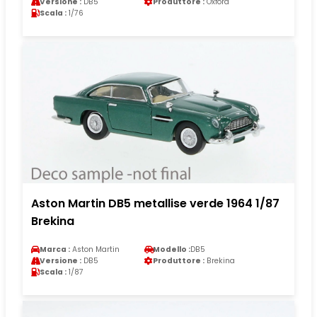
Versione :
DB5
Produttore :
Oxford
Scala :
1/76
Aston Martin DB5 metallise verde 1964 1/87
Brekina
Marca :
Aston Martin
Modello :
DB5
Versione :
DB5
Produttore :
Brekina
Scala :
1/87