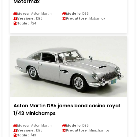
Motormax
Marca :
Aston Martin
Modello :
DB5
Versione :
DB5
Produttore :
Motormax
Scala :
1/24
Aston Martin DB5 james bond casino royal
1/43 Minichamps
Marca :
Aston Martin
Modello :
DB5
Versione :
DB5
Produttore :
Minichamps
Scala :
1/43