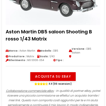
Aston Martin DB5 saloon Shooting B
rosso 1/43 Matrix
Versione :
DB5
Marca :
Aston Martin
Modello :
DB5
Saloon
Produttore :
Matrix
Scala :
1/43
Riferimento :
MX 10108-054
Tipo :
ACQUISTA SU EBAY
4.4 (99 recensioni)
Collaborazione commerciale eBay
: In qualità di partner eBay, potrei
ricevere una piccola commissione se effettui un acquisto tramite i
miei link. Questo non comporta costi aggiuntivi per te e mi aiuta
semplicemente a continuare il mio lavoro in modo indipendente.