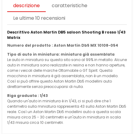
descrizione
caratteristiche
Le ultime 10 recensioni
Descrittivo Aston Martin DB5 saloon Shooting B rosso 1/43
Matrix
Numero del prodotto : Aston Martin Db5 MX 10108-054
Tipo di auto in miniatura: miniatura già assemblata
Le auto in miniatura su questo sito sono al 99% in metallo. Alcune
auto in miniatura sono realizzate in resina e non hanno aperture,
come i veicoli delle marche Ottomobile o GT Spirit. Questa
macchina in miniatura è già assemblata, non è un modello.
Così si può offrire questo Aston Martin Db5 modellini auto
direttamente senza preoccuparsi di nulla.
Riga graduata : 1/43
Quando un'auto in miniatura è in 1/43, ci si può dire che 1
centimetro sulla miniatura rappresenta 43 sulla Aston Martin Db5
reale. Così un Aston Martin Db5 modellini auto a questa scala
misura circa 25 - 30 centimetri e un'auto in miniatura in scala
1/43 misura circa 10 centimetri.