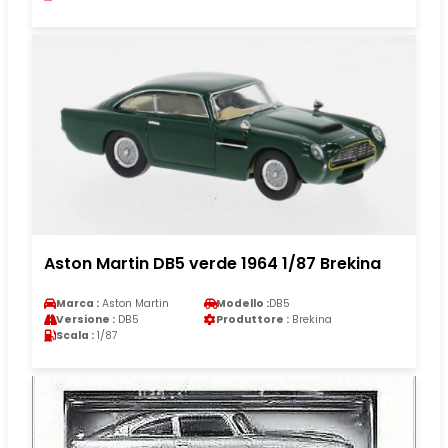
Aston Martin DB5 verde 1964 1/87 Brekina
Marca :
Aston Martin
Modello :
DB5
Versione :
DB5
Produttore :
Brekina
Scala :
1/87