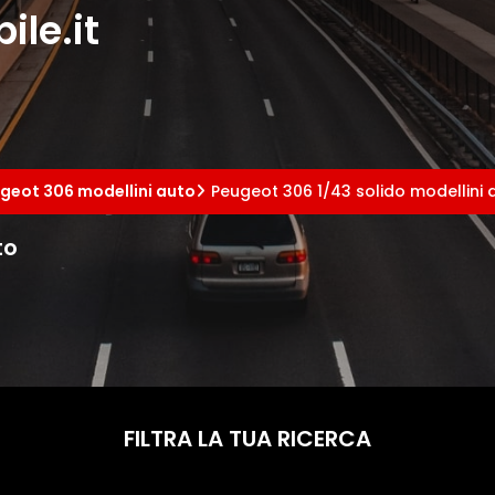
le.it
geot 306 modellini auto
Peugeot 306 1/43 solido modellini 
to
FILTRA LA TUA RICERCA