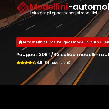
Cookies management panel
Modellini
-automobi
Il sito per gli appassionati di modellini
Auto In Miniatura
Peugeot modellini auto
Peu
Peugeot 306 1/43 solido modellini au
4.6 (84 recensioni)