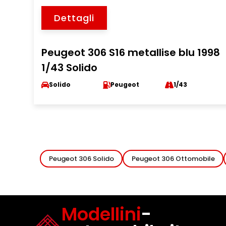
Dettagli
Peugeot 306 S16 metallise blu 1998
1/43 Solido
Solido
Peugeot
1/43
Peugeot 306 Solido
Peugeot 306 Ottomobile
Modellini
-