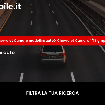
le.it
evrolet Camaro modellini auto
Chevrolet Camaro 1/18 gmp
i auto
FILTRA LA TUA RICERCA