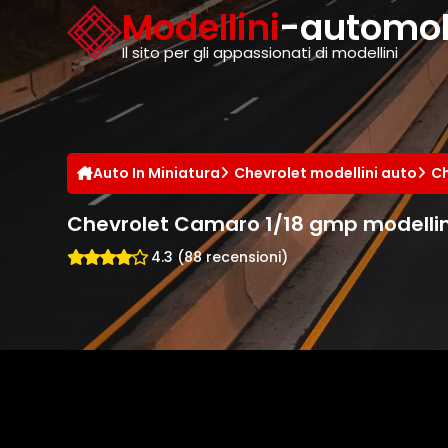
Cookies management panel
Modellini
-automobi
Il sito per gli appassionati di modellini
Auto In Miniatura
Chevrolet modellini auto
Ch
Chevrolet Camaro 1/18 gmp modellin
4.3 (88 recensioni)